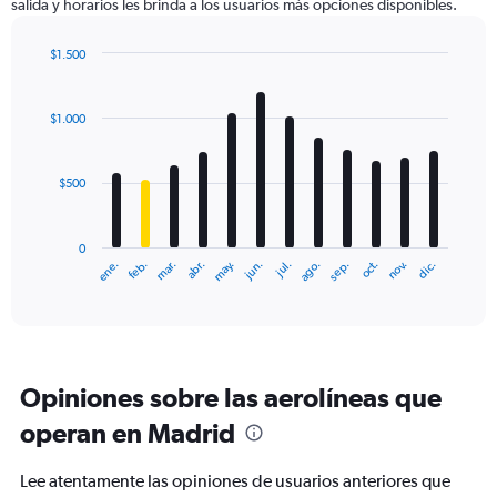
salida y horarios les brinda a los usuarios más opciones disponibles.
Y
axis
displaying
$1.500
values.
Bar
Chart
Range:
graphic.
chart
with
0
$1.000
12
to
bars.
2400.
$500
The
chart
has
0
1
ene.
feb.
mar.
abr.
may.
jun.
jul.
ago.
sep.
oct.
nov.
dic.
X
End
of
axis
interactive
displaying
chart
categories.
Range:
12
Opiniones sobre las aerolíneas que
categories.
The
operan en Madrid
chart
has
Lee atentamente las opiniones de usuarios anteriores que
1