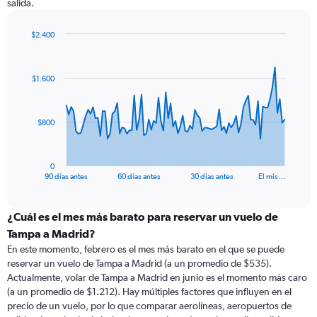
salida.
$2.400
Chart
Chart
graphic.
with
91
$1.600
data
points.
The
$800
chart
has
1
0
X
End
90 días antes
60 días antes
30 días antes
El mis…
of
axis
interactive
displaying
chart
categories.
¿Cuál es el mes más barato para reservar un vuelo de
Range:
Tampa a Madrid?
91
En este momento, febrero es el mes más barato en el que se puede
categories.
reservar un vuelo de Tampa a Madrid (a un promedio de $535).
The
Actualmente, volar de Tampa a Madrid en junio es el momento más caro
chart
(a un promedio de $1.212). Hay múltiples factores que influyen en el
has
precio de un vuelo, por lo que comparar aerolíneas, aeropuertos de
1