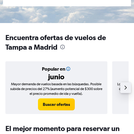
Encuentra ofertas de vuelos de
Tampa a Madrid
Popular en
junio
Mayor demanda de vuelos basada en las búsquedas. Posible
Los precio
subida de precios del 27% (aumento potencial de $300 sobre
de precios
el precio promedio de ida y vuelta).
Buscar ofertas
El mejor momento para reservar un