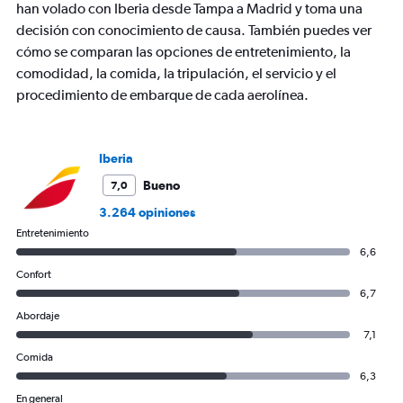
Y
han volado con Iberia desde Tampa a Madrid y toma una
axis
decisión con conocimiento de causa. También puedes ver
displaying
cómo se comparan las opciones de entretenimiento, la
values.
comodidad, la comida, la tripulación, el servicio y el
Range:
0
procedimiento de embarque de cada aerolínea.
to
1500.
Iberia
Bueno
7,0
3.264 opiniones
Entretenimiento
6,6
Confort
6,7
Abordaje
7,1
Comida
6,3
En general