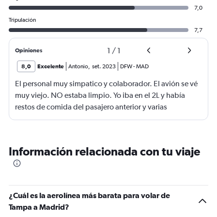
7,0
Tripulación
7,7
1
/
1
Opiniones
8,0
Excelente
Antonio
,
set. 2023
DFW
-
MAD
El personal muy simpatico y colaborador. El avión se vé
muy viejo. NO estaba limpio. Yo iba en el 2L y había
restos de comida del pasajero anterior y varias
servilletas. Además, había un olor a pies insoportable.
Eso no puedo achacarlo a ustedes.
Información relacionada con tu viaje
¿Cuál es la aerolínea más barata para volar de
Tampa a Madrid?