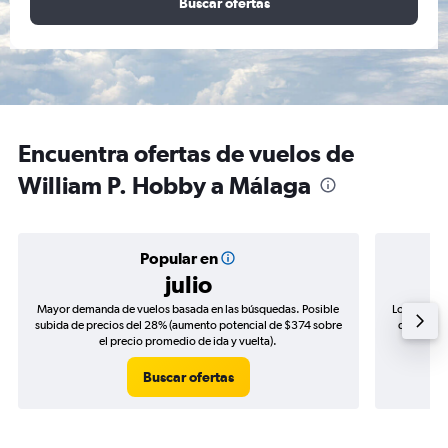
Buscar ofertas
Encuentra ofertas de vuelos de
William P. Hobby a Málaga
Popular en
julio
Mayor demanda de vuelos basada en las búsquedas. Posible
Los precio
subida de precios del 28% (aumento potencial de $374 sobre
de precios
el precio promedio de ida y vuelta).
Buscar ofertas