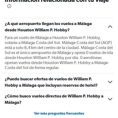
categories.
The
chart
has
1
¿A qué aeropuerto llegan los vuelos a Málaga
Y
desde Houston William P. Hobby?
axis
displaying
Para un vuelo de Málaga a Houston William P. Hobby,
values.
volarás a Málaga-Costa del Sol. Málaga-Costa del Sol (AGP)
Range:
está a solo 8,4 km del centro de la ciudad. Málaga-Costa del
0
Sol es el único aeropuerto de Málaga y opera 0 vuelos de ida
to
desde Houston William P. Hobby por día. 0 aerolíneas
2400.
operan vuelos desde Houston William P. Hobby a Málaga-
Costa del Sol de forma regular.
¿Puedo buscar ofertas de vuelos de William P.
Hobby a Málaga que incluyan reservas de hotel?
¿Cómo busco vuelos directos de William P. Hobby a
Málaga?
Ver más preguntas frecuentes