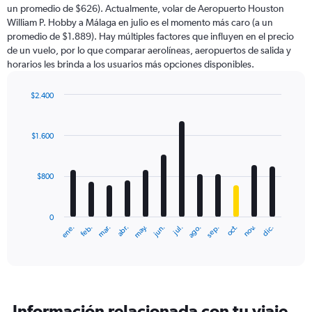
un promedio de $626). Actualmente, volar de Aeropuerto Houston
William P. Hobby a Málaga en julio es el momento más caro (a un
promedio de $1.889). Hay múltiples factores que influyen en el precio
de un vuelo, por lo que comparar aerolíneas, aeropuertos de salida y
horarios les brinda a los usuarios más opciones disponibles.
$2.400
Bar
Chart
graphic.
chart
with
$1.600
12
bars.
$800
The
chart
has
0
1
ene.
feb.
mar.
abr.
may.
jun.
jul.
ago.
sep.
oct.
nov.
dic.
X
End
of
axis
interactive
displaying
chart
categories.
Range:
12
Información relacionada con tu viaje