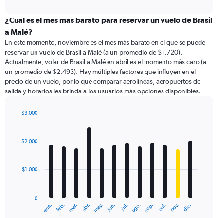
axis
interactive
displaying
chart
categories.
¿Cuál es el mes más barato para reservar un vuelo de Brasil
Range:
a Malé?
89
En este momento, noviembre es el mes más barato en el que se puede
categories.
reservar un vuelo de Brasil a Malé (a un promedio de $1.720).
The
Actualmente, volar de Brasil a Malé en abril es el momento más caro (a
chart
un promedio de $2.493). Hay múltiples factores que influyen en el
has
precio de un vuelo, por lo que comparar aerolíneas, aeropuertos de
1
salida y horarios les brinda a los usuarios más opciones disponibles.
Y
axis
displaying
$3.000
values.
Bar
Chart
Range:
graphic.
chart
with
0
$2.000
12
to
bars.
6000.
$1.000
The
chart
has
0
1
ene.
feb.
mar.
abr.
may.
jun.
jul.
ago.
sep.
oct.
nov.
dic.
X
End
of