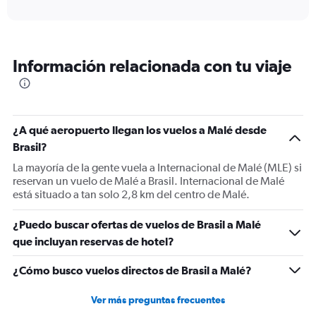
axis
interactive
displaying
chart
categories.
Range:
12
Información relacionada con tu viaje
categories.
The
chart
has
1
¿A qué aeropuerto llegan los vuelos a Malé desde
Y
Brasil?
axis
displaying
La mayoría de la gente vuela a Internacional de Malé (MLE) si
values.
reservan un vuelo de Malé a Brasil. Internacional de Malé
Range:
está situado a tan solo 2,8 km del centro de Malé.
0
to
¿Puedo buscar ofertas de vuelos de Brasil a Malé
3000.
que incluyan reservas de hotel?
¿Cómo busco vuelos directos de Brasil a Malé?
Ver más preguntas frecuentes