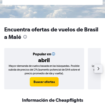
Encuentra ofertas de vuelos de Brasil
a Malé
Popular en
abril
Mayor demanda de vuelos basada en las búsquedas. Posible
Los precio
subida de precios del 2% (aumento potencial de $44 sobre el
de precio
precio promedio de ida y vuelta).
Buscar ofertas
Información de Cheapflights