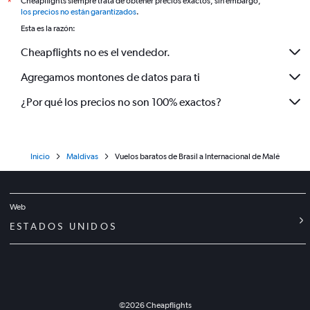
Cheapflights siempre trata de obtener precios exactos, sin embargo,
*
los precios no están garantizados
.
Esta es la razón:
Cheapflights no es el vendedor.
Agregamos montones de datos para ti
¿Por qué los precios no son 100% exactos?
Inicio
Maldivas
Vuelos baratos de Brasil a Internacional de Malé
Web
ESTADOS UNIDOS
©
2026
Cheapflights