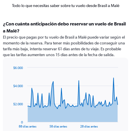
Todo lo que necesitas saber sobre tu vuelo desde Brasil a Malé
¿Con cuánta anticipación debo reservar un vuelo de Brasil
a Malé?
El precio que pagas por tu vuelo de Brasil a Malé puede variar según el
momento de la reserva. Para tener más posibilidades de conseguir una
tarifa más baja, intenta reservar 61 días antes de tu viaje. Es probable
que las tarifas aumenten unos 15 días antes de la fecha de salida.
$6.000
Chart
Chart
graphic.
with
89
$4.000
data
points.
The
$2.000
chart
has
1
0
X
End
88 días antes
58 días antes
28 días antes
of