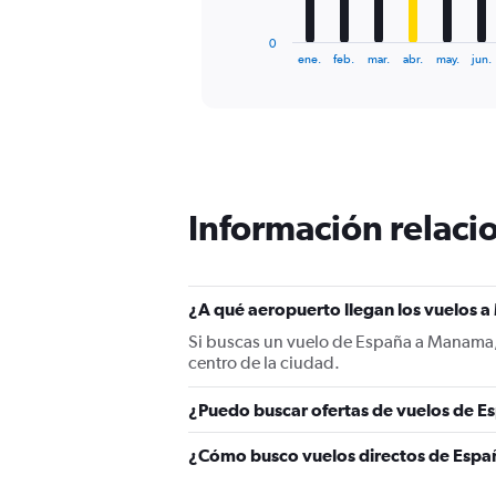
has
1
0
X
End
ene.
feb.
mar.
abr.
may.
jun.
of
axis
interactive
displaying
chart
categories.
Range:
12
categories.
The
Información relacio
chart
has
1
Y
¿A qué aeropuerto llegan los vuelos
axis
displaying
Si buscas un vuelo de España a Manama, 
values.
centro de la ciudad.
Range:
0
¿Puedo buscar ofertas de vuelos de E
to
1200.
¿Cómo busco vuelos directos de Esp