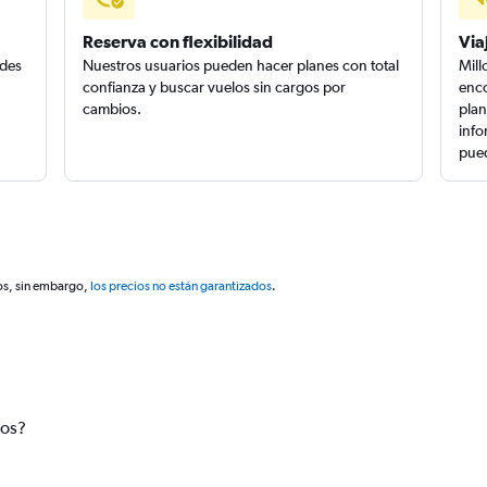
Reserva con flexibilidad
Via
edes
Nuestros usuarios pueden hacer planes con total
Mill
confianza y buscar vuelos sin cargos por
enco
cambios.
plan
info
pued
os, sin embargo,
los precios no están garantizados
.
tos?