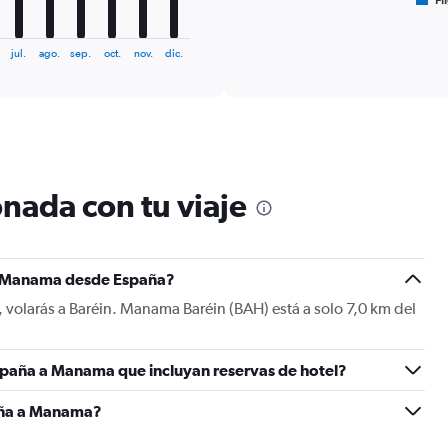
Fl
X
End
of
axis
interactive
displaying
chart
jul.
ago.
sep.
oct.
nov.
dic.
categories.
Range:
6
categories.
The
chart
has
1
nada con tu viaje
Y
axis
displaying
Number
 a Manama desde España?
of
flights.
volarás a Baréin. Manama Baréin (BAH) está a solo 7,0 km del
Range:
0
to
spaña a Manama que incluyan reservas de hotel?
2.4.
aña a Manama?