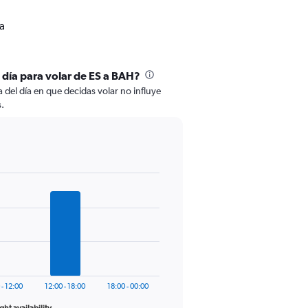
a
l día para volar de ES a BAH?
 del día en que decidas volar no influye
s.
 - 12:00
12:00 - 18:00
18:00 - 00:00