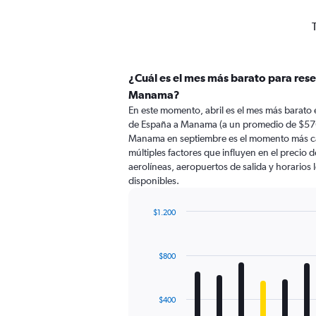
¿Cuál es el mes más barato para res
Manama?
En este momento, abril es el mes más barato 
de España a Manama (a un promedio de $576
Manama en septiembre es el momento más ca
múltiples factores que influyen en el precio 
aerolíneas, aeropuertos de salida y horarios 
disponibles.
$1.200
Bar
Chart
graphic.
chart
with
$800
12
bars.
The
$400
chart