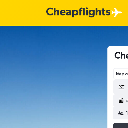
Che
Ida y v