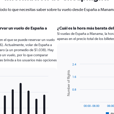
Todo lo que necesitas saber sobre tu vuelo desde España a Manam
ervar un vuelo de España a
¿Cuál es la hora más barata de
Si vuelas de España a Manama, la hora
apenas en el precio total de los billete
en el que se puede reservar un vuelo
). Actualmente, volar de España a
ro (a un promedio de $1.038). Hay
de un vuelo, por lo que comparar
les brinda a los usuarios más opciones
2.4
Bar
Chart
Number of flights
graphic.
chart
1.6
with
6
bars.
0.8
The
chart
has
00:00 - 06:00
06:00
1