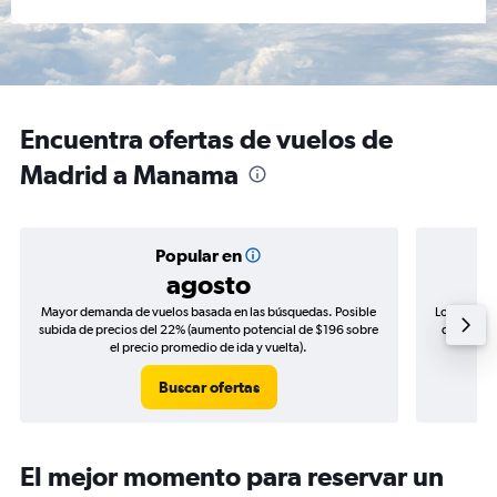
Encuentra ofertas de vuelos de
Madrid a Manama
Popular en
agosto
Mayor demanda de vuelos basada en las búsquedas. Posible
Los precio
subida de precios del 22% (aumento potencial de $196 sobre
de precios
el precio promedio de ida y vuelta).
Buscar ofertas
El mejor momento para reservar un