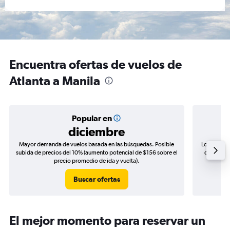
Encuentra ofertas de vuelos de
Atlanta a Manila
Popular en
diciembre
Mayor demanda de vuelos basada en las búsquedas. Posible
Los precio
subida de precios del 10% (aumento potencial de $156 sobre el
de precios
precio promedio de ida y vuelta).
Buscar ofertas
El mejor momento para reservar un