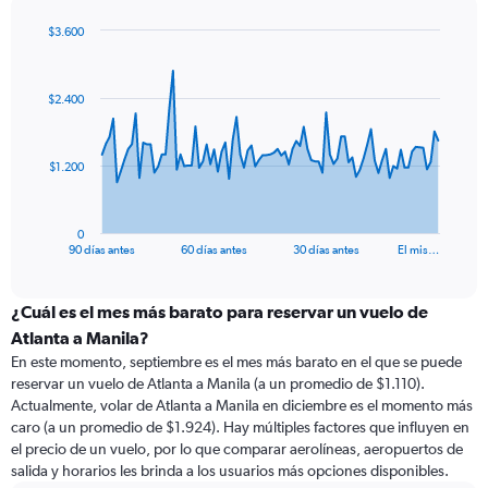
$3.600
Chart
Chart
graphic.
with
91
$2.400
data
points.
The
$1.200
chart
has
1
0
X
End
90 días antes
60 días antes
30 días antes
El mis…
of
axis
interactive
displaying
chart
categories.
¿Cuál es el mes más barato para reservar un vuelo de
Range:
Atlanta a Manila?
91
En este momento, septiembre es el mes más barato en el que se puede
categories.
reservar un vuelo de Atlanta a Manila (a un promedio de $1.110).
The
Actualmente, volar de Atlanta a Manila en diciembre es el momento más
chart
caro (a un promedio de $1.924). Hay múltiples factores que influyen en
has
el precio de un vuelo, por lo que comparar aerolíneas, aeropuertos de
1
salida y horarios les brinda a los usuarios más opciones disponibles.
Y