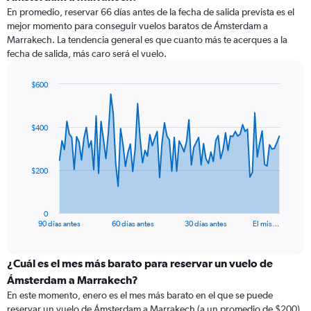
En promedio, reservar 66 días antes de la fecha de salida prevista es el
mejor momento para conseguir vuelos baratos de Ámsterdam a
Marrakech. La tendencia general es que cuanto más te acerques a la
fecha de salida, más caro será el vuelo.
$600
Chart
Chart
graphic.
with
91
$400
data
points.
The
$200
chart
has
1
0
X
End
90 días antes
60 días antes
30 días antes
El mis…
of
axis
interactive
displaying
chart
categories.
¿Cuál es el mes más barato para reservar un vuelo de
Range:
Ámsterdam a Marrakech?
91
En este momento, enero es el mes más barato en el que se puede
categories.
reservar un vuelo de Ámsterdam a Marrakech (a un promedio de $200).