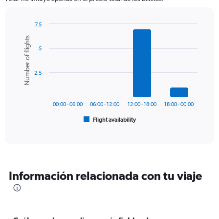
The
chart
has
7.5
1
Bar
Chart
Number of flights
Y
graphic.
chart
axis
5
with
6
displaying
bars.
values.
2.5
Range:
The
0
chart
to
has
450.
00:00 - 06:00
06:00 - 12:00
12:00 - 18:00
18:00 - 00:00
1
Flight availability
X
End
of
axis
interactive
displaying
chart
categories.
Range:
6
Información relacionada con tu viaje
categories.
The
chart
has
1