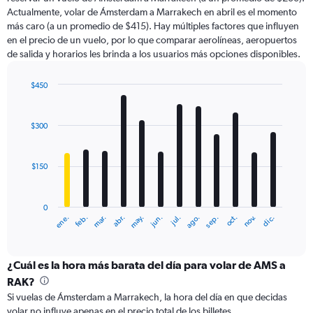
The
Actualmente, volar de Ámsterdam a Marrakech en abril es el momento
chart
más caro (a un promedio de $415). Hay múltiples factores que influyen
has
en el precio de un vuelo, por lo que comparar aerolíneas, aeropuertos
1
de salida y horarios les brinda a los usuarios más opciones disponibles.
Y
axis
displaying
$450
values.
Bar
Chart
Range:
graphic.
chart
with
0
$300
12
to
bars.
600.
$150
The
chart
has
0
1
ene.
feb.
mar.
abr.
may.
jun.
jul.
ago.
sep.
oct.
nov.
dic.
X
End
of
axis
interactive
displaying
chart
categories.
¿Cuál es la hora más barata del día para volar de AMS a
Range:
RAK?
12
Si vuelas de Ámsterdam a Marrakech, la hora del día en que decidas
categories.
volar no influye apenas en el precio total de los billetes.