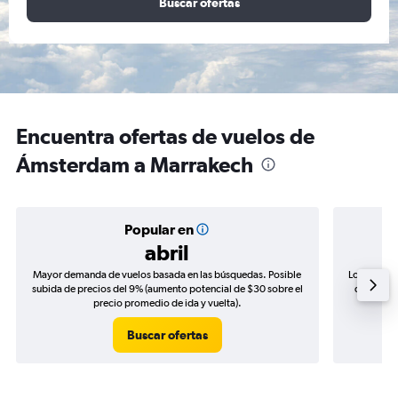
Buscar ofertas
Encuentra ofertas de vuelos de
Ámsterdam a Marrakech
Popular en
abril
Mayor demanda de vuelos basada en las búsquedas. Posible
Los precio
subida de precios del 9% (aumento potencial de $30 sobre el
de precio
precio promedio de ida y vuelta).
Buscar ofertas