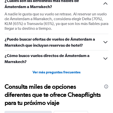
¿Cuáles son las aerolíneas más fiables de
Y
Ámsterdam a Marrakech?
axis
displaying
A nadie le gusta que su vuelo se retrase. Al reservar un vuelo
Number
de Ámsterdam a Marrakech, considera elegir Delta (70%),
of
KLM (65%) o Transavia (65%), ya que son los más fiables para
flights.
llegar a tu destino a tiempo.
Range:
0
¿Puedo buscar ofertas de vuelos de Ámsterdam a
to
Marrakech que incluyan reservas de hotel?
7.5.
¿Cómo busco vuelos directos de Ámsterdam a
Marrakech?
Ver más preguntas frecuentes
Consulta miles de opciones
diferentes que te ofrece Cheapflights
para tu próximo viaje