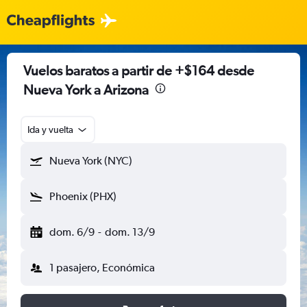
Vuelos baratos a partir de +$164 desde
Nueva York a Arizona
Ida y vuelta
Nueva York (NYC)
Phoenix (PHX)
dom. 6/9
-
dom. 13/9
1 pasajero, Económica