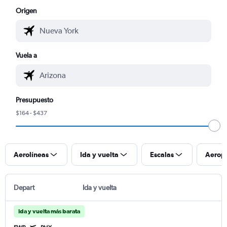
Origen
Vuela a
Presupuesto
$164 - $437
Aerolíneas
Ida y vuelta
Escalas
Aerop
Depart
Ida y vuelta
Ida y vuelta más barata