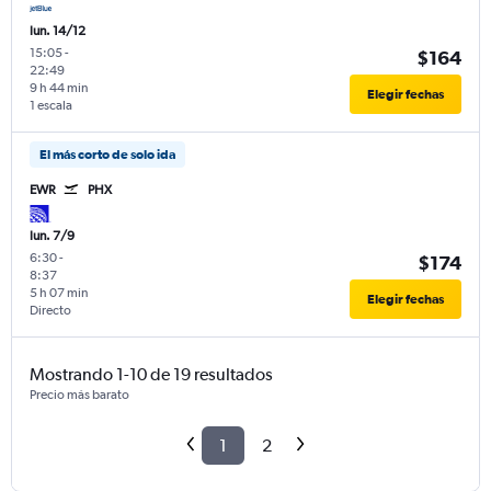
lun. 14/12
15:05
-
$164
22:49
9 h 44 min
Elegir fechas
1 escala
El más corto de solo ida
EWR
PHX
lun. 7/9
6:30
-
$174
8:37
5 h 07 min
Elegir fechas
Directo
Mostrando 1-10 de 19 resultados
Precio más barato
1
2