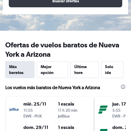
Buscar ofertas
Ofertas de vuelos baratos de Nueva
York a Arizona
Más
Mejor
Última
Solo
baratos
opción
hora
ida
Los vuelos más baratos de Nueva York a Arizona
mié. 25/11
1 escala
jue. 17/
11:55
11 h 20 min
5:55
EWR
-
PHX
JetBlue
EWR
-
PHX
dom. 29/11
1 escala
dom. 20