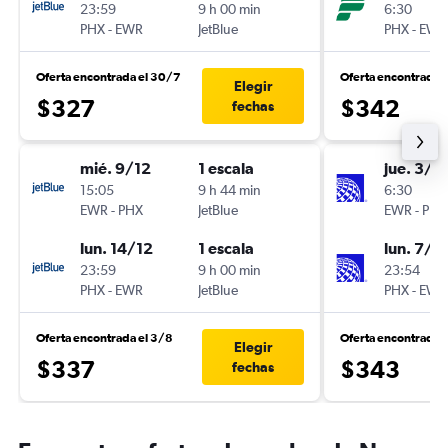
23:59
9 h 00 min
6:30
PHX
-
EWR
JetBlue
PHX
-
EWR
Oferta encontrada el 30/7
Oferta encontrada 
Elegir
$327
$342
fechas
mié. 9/12
1 escala
jue. 3/9
15:05
9 h 44 min
6:30
EWR
-
PHX
JetBlue
EWR
-
PHX
lun. 14/12
1 escala
lun. 7/9
23:59
9 h 00 min
23:54
PHX
-
EWR
JetBlue
PHX
-
EWR
Oferta encontrada el 3/8
Oferta encontrada 
Elegir
$337
$343
fechas