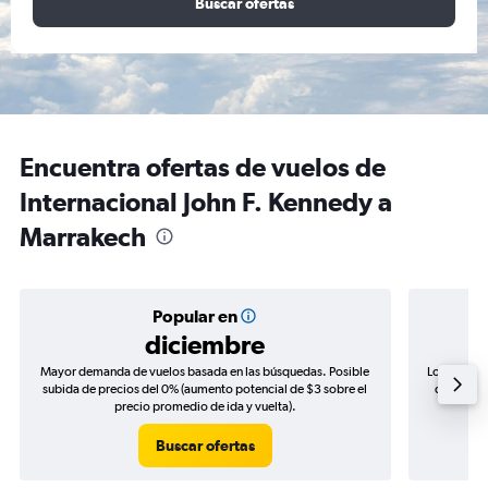
Buscar ofertas
Encuentra ofertas de vuelos de
Internacional John F. Kennedy a
Marrakech
Popular en
diciembre
Mayor demanda de vuelos basada en las búsquedas. Posible
Los precio
subida de precios del 0% (aumento potencial de $3 sobre el
de precio
precio promedio de ida y vuelta).
Buscar ofertas