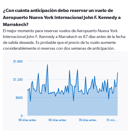
¿Con cuánta anticipación debo reservar un vuelo de
Aeropuerto Nueva York Internacional John F. Kennedy a
Marrakech?
El mejor momento para reservar vuelos de Aeropuerto Nueva York
Internacional John F. Kennedy a Marrakech es 87 días antes de la fecha
de salida deseada. Es probable que el precio de tu vuelo aumente
considerablemente si reservas con dos semanas de anticipación.
$1.800
Chart
Chart
graphic.
with
91
$1.200
data
points.
The
$600
chart
has
1
0
X
End
90 días antes
60 días antes
30 días antes
El mis…
of
axis
interactive
displaying
chart