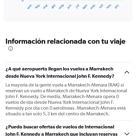
0
1
ene.
feb.
mar.
abr.
may.
jun.
jul.
ago.
sep.
oct.
nov.
dic.
X
End
of
axis
interactive
displaying
chart
categories.
Range:
12
Información relacionada con tu viaje
categories.
The
chart
has
1
¿A qué aeropuerto llegan los vuelos a Marrakech
Y
desde Nueva York Internacional John F. Kennedy?
axis
displaying
La mayoría de la gente vuela a Marrakech-Menara (RAK) si
values.
reservan un vuelo a Marrakech de Nueva York Internacional
Range:
John F. Kennedy. De media, Marrakech-Menara opera 0
0
vuelos de ida desde Nueva York Internacional John F.
to
Kennedy por día con 0 aerolíneas. Marrakech-Menara está
1200.
situado a tan solo 5,3 km del centro de Marrakech.
¿Puedo buscar ofertas de vuelos de Internacional
John F. Kennedy a Marrakech que incluyan reservas