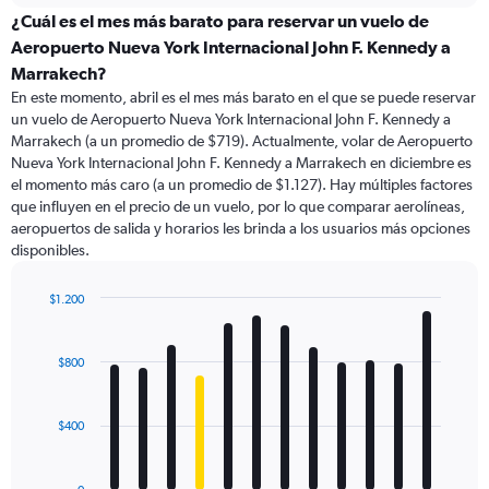
categories.
¿Cuál es el mes más barato para reservar un vuelo de
Range:
Aeropuerto Nueva York Internacional John F. Kennedy a
91
Marrakech?
categories.
En este momento, abril es el mes más barato en el que se puede reservar
The
un vuelo de Aeropuerto Nueva York Internacional John F. Kennedy a
chart
Marrakech (a un promedio de $719). Actualmente, volar de Aeropuerto
has
Nueva York Internacional John F. Kennedy a Marrakech en diciembre es
1
Y
el momento más caro (a un promedio de $1.127). Hay múltiples factores
axis
que influyen en el precio de un vuelo, por lo que comparar aerolíneas,
displaying
aeropuertos de salida y horarios les brinda a los usuarios más opciones
values.
disponibles.
Range:
0
$1.200
to
Bar
Chart
1800.
graphic.
chart
with
$800
12
bars.
$400
The
chart
has