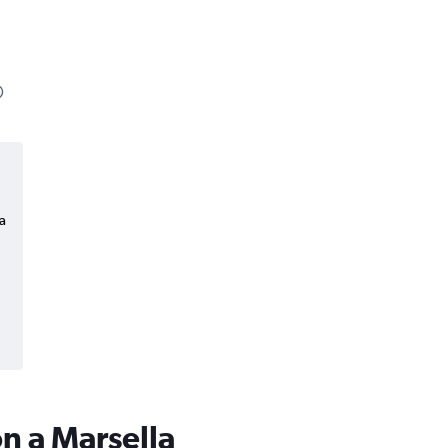
a
n a Marsella