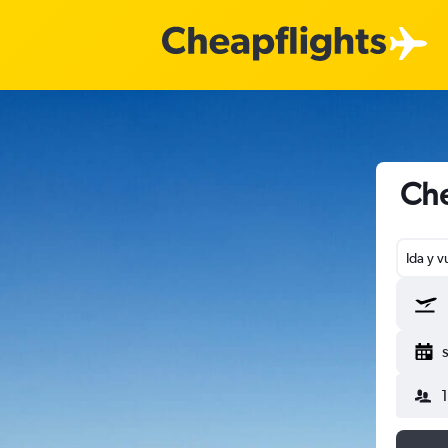
Che
Ida y v