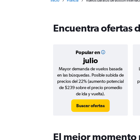
Inicio
Francia
Vuelos baratos de Boston Internac
Encuentra ofertas 
Popular en
julio
Mayor demanda de vuelos basada
en las búsquedas. Posible subida de
precios del 22% (aumento potencial
p
de $239 sobre el precio promedio
de ida y vuelta).
Buscar ofertas
El mejor momento p