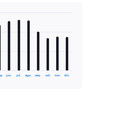
y.
jun.
jul.
ago.
sep.
oct.
nov.
dic.