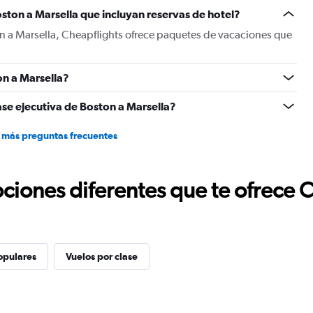
Y
ston a Marsella que incluyan reservas de hotel?
axis
displaying
on a Marsella, Cheapflights ofrece paquetes de vacaciones que
values.
Range:
0
n a Marsella?
to
1200.
ase ejecutiva de Boston a Marsella?
 más preguntas frecuentes
ciones diferentes que te ofrece 
opulares
Vuelos por clase