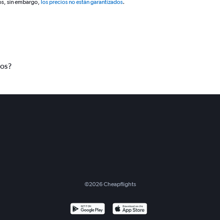
os, sin embargo,
los precios no están garantizados
.
tos?
©
2026
Cheapflights