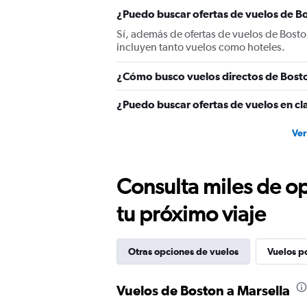
axis
displaying
¿Puedo buscar ofertas de vuelos de Bo
values.
Sí, además de ofertas de vuelos de Bost
Range:
incluyen tanto vuelos como hoteles.
0
to
¿Cómo busco vuelos directos de Bosto
2400.
¿Puedo buscar ofertas de vuelos en cl
Ver
Consulta miles de op
tu próximo viaje
Otras opciones de vuelos
Vuelos p
Vuelos de Boston a Marsella