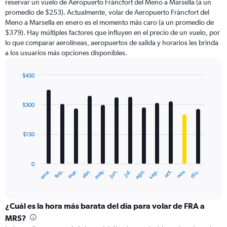
reservar un vuelo de Aeropuerto Fráncfort del Meno a Marsella (a un
The
promedio de $253). Actualmente, volar de Aeropuerto Fráncfort del
chart
Meno a Marsella en enero es el momento más caro (a un promedio de
has
$379). Hay múltiples factores que influyen en el precio de un vuelo, por
1
lo que comparar aerolíneas, aeropuertos de salida y horarios les brinda
Y
a los usuarios más opciones disponibles.
axis
displaying
values.
$450
Range:
Bar
Chart
0
graphic.
chart
with
to
$300
12
750.
bars.
$150
The
chart
has
0
1
ene.
feb.
mar.
abr.
may.
jun.
jul.
ago.
sep.
oct.
nov.
dic.
X
End
of
axis
interactive
displaying
chart
categories.
¿Cuál es la hora más barata del día para volar de FRA a
Range:
MRS?
12