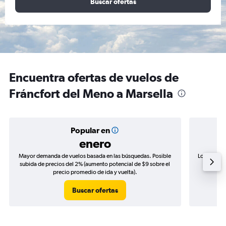
Buscar ofertas
Encuentra ofertas de vuelos de
Fráncfort del Meno a Marsella
Popular en
enero
Mayor demanda de vuelos basada en las búsquedas. Posible
Los precio
subida de precios del 2% (aumento potencial de $9 sobre el
de precio
precio promedio de ida y vuelta).
Buscar ofertas