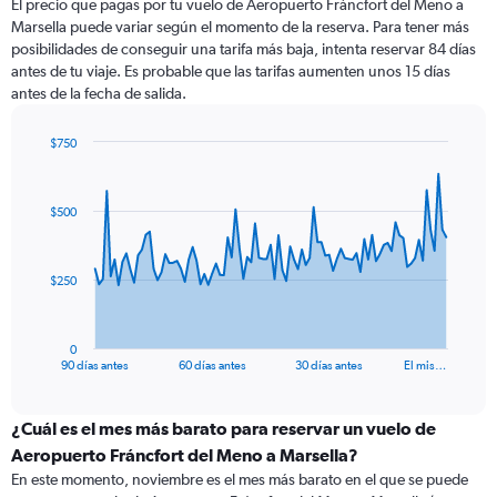
El precio que pagas por tu vuelo de Aeropuerto Fráncfort del Meno a
Marsella puede variar según el momento de la reserva. Para tener más
posibilidades de conseguir una tarifa más baja, intenta reservar 84 días
antes de tu viaje. Es probable que las tarifas aumenten unos 15 días
antes de la fecha de salida.
$750
Chart
Chart
graphic.
with
91
$500
data
points.
The
$250
chart
has
1
0
X
End
90 días antes
60 días antes
30 días antes
El mis…
of
axis
interactive
displaying
chart
categories.
¿Cuál es el mes más barato para reservar un vuelo de
Range:
Aeropuerto Fráncfort del Meno a Marsella?
91
En este momento, noviembre es el mes más barato en el que se puede
categories.