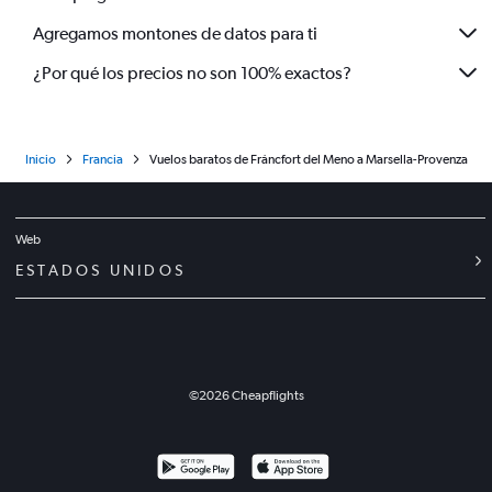
Agregamos montones de datos para ti
¿Por qué los precios no son 100% exactos?
Inicio
Francia
Vuelos baratos de Fráncfort del Meno a Marsella-Provenza
Web
ESTADOS UNIDOS
©
2026
Cheapflights