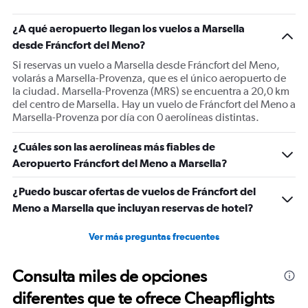
has
1
¿A qué aeropuerto llegan los vuelos a Marsella
Y
desde Fráncfort del Meno?
axis
displaying
Si reservas un vuelo a Marsella desde Fráncfort del Meno,
Number
volarás a Marsella-Provenza, que es el único aeropuerto de
of
la ciudad. Marsella-Provenza (MRS) se encuentra a 20,0 km
flights.
del centro de Marsella. Hay un vuelo de Fráncfort del Meno a
Range:
Marsella-Provenza por día con 0 aerolíneas distintas.
0
to
¿Cuáles son las aerolíneas más fiables de
12.
Aeropuerto Fráncfort del Meno a Marsella?
¿Puedo buscar ofertas de vuelos de Fráncfort del
Meno a Marsella que incluyan reservas de hotel?
Ver más preguntas frecuentes
Consulta miles de opciones
diferentes que te ofrece Cheapflights