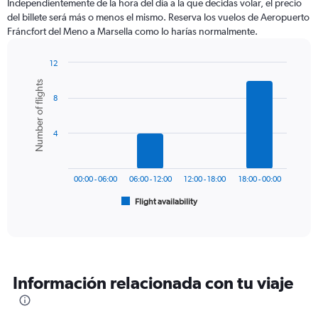
Independientemente de la hora del día a la que decidas volar, el precio
categories.
del billete será más o menos el mismo. Reserva los vuelos de Aeropuerto
The
Fráncfort del Meno a Marsella como lo harías normalmente.
chart
has
1
12
Y
Bar
Chart
Number of flights
graphic.
chart
axis
8
with
displaying
6
values.
bars.
Range:
4
0
The
to
chart
450.
has
00:00 - 06:00
06:00 - 12:00
12:00 - 18:00
18:00 - 00:00
1
Flight availability
X
End
of
axis
interactive
displaying
chart
categories.
Range:
6
Información relacionada con tu viaje
categories.
The
chart