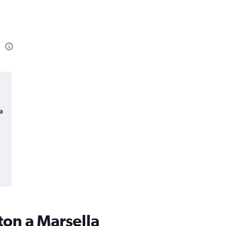
a
a
ton a Marsella