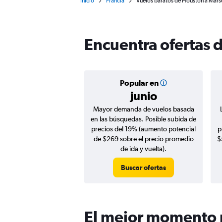
Inicio
Francia
Vuelos baratos de Houston a Mars
Encuentra ofertas 
Popular en
junio
Mayor demanda de vuelos basada
en las búsquedas. Posible subida de
precios del 19% (aumento potencial
p
de $269 sobre el precio promedio
$
de ida y vuelta).
Buscar ofertas
El mejor momento p