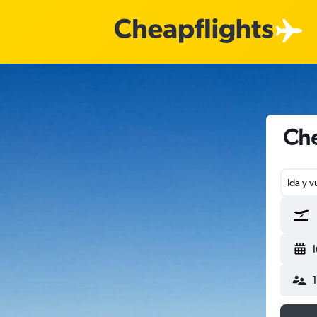
Che
Ida y v