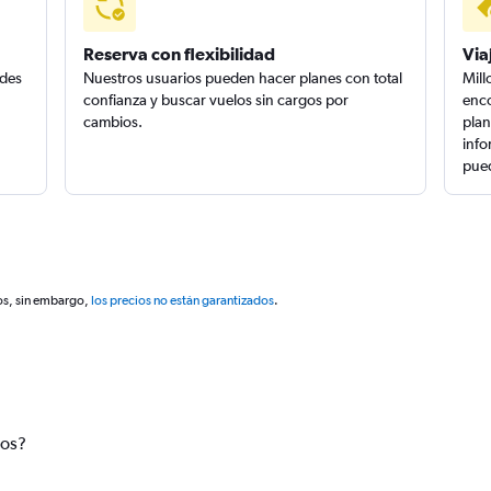
Reserva con flexibilidad
Via
edes
Nuestros usuarios pueden hacer planes con total
Mill
confianza y buscar vuelos sin cargos por
enco
cambios.
plan
info
pued
os, sin embargo,
los precios no están garantizados
.
tos?