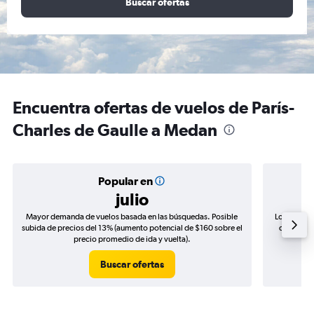
Buscar ofertas
Encuentra ofertas de vuelos de París-
Charles de Gaulle a Medan
Popular en
julio
Mayor demanda de vuelos basada en las búsquedas. Posible
Los precio
subida de precios del 13% (aumento potencial de $160 sobre el
de precios
precio promedio de ida y vuelta).
Buscar ofertas