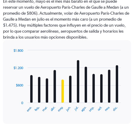
En este momento, mayo es el mes más barato en el que se puede
reservar un vuelo de Aeropuerto París-Charles de Gaulle a Medan (a un
promedio de $806). Actualmente, volar de Aeropuerto París-Charles de
Gaulle a Medan en julio es el momento más caro (a un promedio de
$1.475). Hay múltiples factores que influyen en el precio de un vuelo,
por lo que comparar aerolíneas, aeropuertos de salida y horarios les
brinda a los usuarios más opciones disponibles.
$1.800
Bar
Chart
graphic.
chart
with
$1.200
12
bars.
$600
The
chart
has
0
1
ene.
feb.
mar.
abr.
may.
jun.
jul.
ago.
sep.
oct.
nov.
dic.
X
End
of
axis
interactive
displaying
chart
categories.
Range: