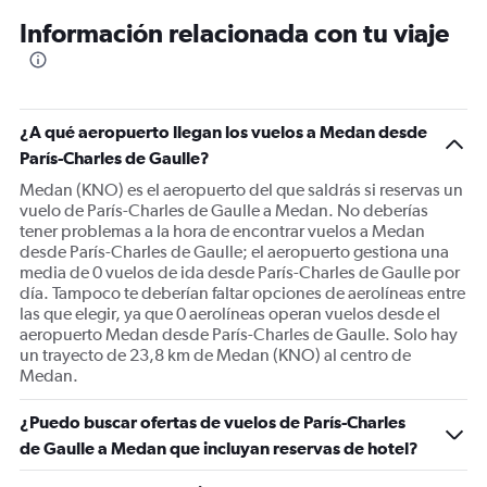
12
Información relacionada con tu viaje
categories.
The
chart
has
1
¿A qué aeropuerto llegan los vuelos a Medan desde
Y
París-Charles de Gaulle?
axis
displaying
Medan (KNO) es el aeropuerto del que saldrás si reservas un
values.
vuelo de París-Charles de Gaulle a Medan. No deberías
Range:
tener problemas a la hora de encontrar vuelos a Medan
0
desde París-Charles de Gaulle; el aeropuerto gestiona una
to
media de 0 vuelos de ida desde París-Charles de Gaulle por
1800.
día. Tampoco te deberían faltar opciones de aerolíneas entre
las que elegir, ya que 0 aerolíneas operan vuelos desde el
aeropuerto Medan desde París-Charles de Gaulle. Solo hay
un trayecto de 23,8 km de Medan (KNO) al centro de
Medan.
¿Puedo buscar ofertas de vuelos de París-Charles
de Gaulle a Medan que incluyan reservas de hotel?