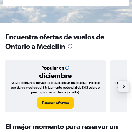
Encuentra ofertas de vuelos de
Ontario a Medellín
Popular en
diciembre
Mayor demanda de vuelos basada en las búsquedas. Posible
Los precio
subida de precios del 8% (aumento potencial de $63 sobre el
de precios
precio promedio de ida y vuelta).
Buscar ofertas
El mejor momento para reservar un