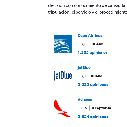
axis
decisión con conocimiento de causa. Ta
displaying
values.
tripulación, el servicio y el procedimie
Range:
0
to
750.
Copa Airlines
Bueno
7,6
1.565 opiniones
JetBlue
Bueno
7,1
3.023 opiniones
Avianca
Aceptable
6,5
2.524 opiniones