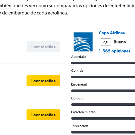
Y
mbién puedes ver cómo se comparan las opciones de entretenimie
axis
displaying
nto de embarque de cada aerolínea.
values.
Range:
0
Copa Airlines
to
600.
Bueno
7,6
Leer reseñas
1.565 opiniones
Abordaje
Comida
Leer reseñas
En general
Confort
Entretenimiento
Leer reseñas
Tripulación