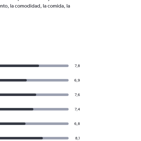
nto, la comodidad, la comida, la
7,8
6,9
7,6
7,4
6,8
8,1