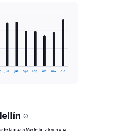
.
jun.
jul.
ago.
sep.
oct.
nov.
dic.
ellín
desde Tampa a Medellín y toma una