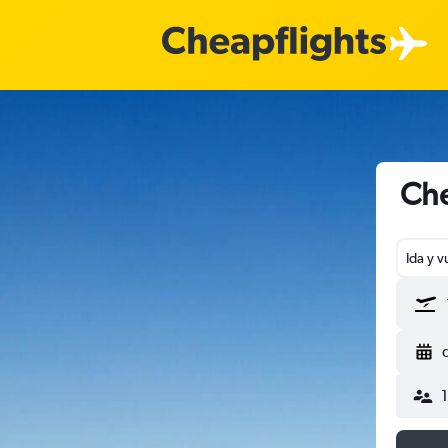
Che
Ida y v