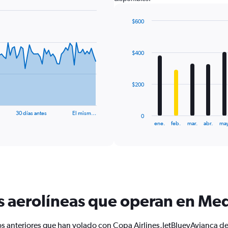
$600
Bar
Chart
graphic.
chart
with
$400
12
bars.
The
$200
chart
has
1
30 días antes
El mism…
0
X
End
ene.
feb.
mar.
abr.
may
of
axis
interactive
displaying
chart
categories.
Range:
12
categories.
The
s aerolíneas que operan en Med
chart
has
1
os anteriores que han volado con Copa Airlines,JetBlueyAvianca 