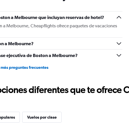
has
1
Y
oston a Melbourne que incluyan reservas de hotel?
axis
displaying
on a Melbourne, Cheapflights ofrece paquetes de vacaciones
values.
Range:
0
on a Melbourne?
to
750.
ase ejecutiva de Boston a Melbourne?
 más preguntas frecuentes
ciones diferentes que te ofrece 
opulares
Vuelos por clase