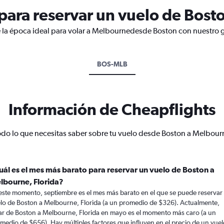
ara reservar un vuelo de Bost
 la época ideal para volar a Melbournedesde Boston con nuestro g
BOS-MLB
Información de Cheapflights
odo lo que necesitas saber sobre tu vuelo desde Boston a Melbour
uál es el mes más barato para reservar un vuelo de Boston a
lbourne, Florida?
este momento, septiembre es el mes más barato en el que se puede reservar
lo de Boston a Melbourne, Florida (a un promedio de $326). Actualmente,
ar de Boston a Melbourne, Florida en mayo es el momento más caro (a un
medio de $656). Hay múltiples factores que influyen en el precio de un vuel