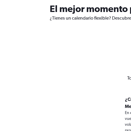
El mejor momento p
¿Tienes un calendario flexible? Descubre
T
¿C
Me
En 
vue
vol
pro