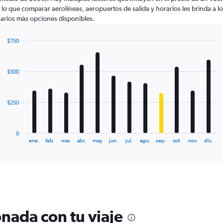
 lo que comparar aerolíneas, aeropuertos de salida y horarios les brinda a l
arios más opciones disponibles.
$750
Bar
Chart
graphic.
chart
with
$500
12
bars.
The
$250
chart
has
1
0
X
End
ene.
feb.
mar.
abr.
may.
jun.
jul.
ago.
sep.
oct.
nov.
dic.
of
axis
interactive
displaying
chart
categories.
Range:
12
categories.
The
nada con tu viaje
chart