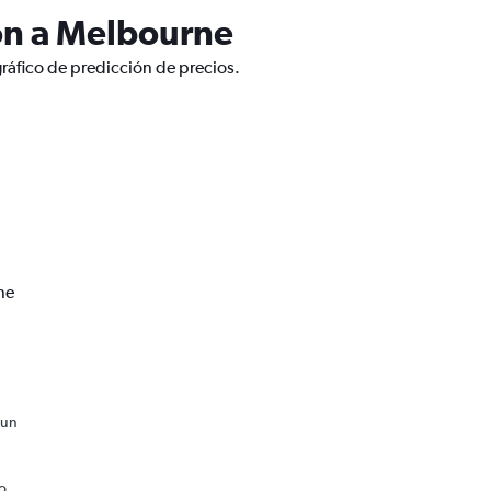
on a Melbourne
ráfico de predicción de precios.
ne
 un
o,