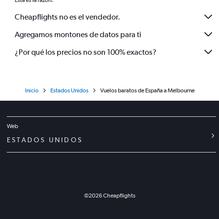
Esta es la razón:
Cheapflights no es el vendedor.
Agregamos montones de datos para ti
¿Por qué los precios no son 100% exactos?
Inicio
Estados Unidos
Vuelos baratos de España a Melbourne
Web
ESTADOS UNIDOS
©
2026
Cheapflights