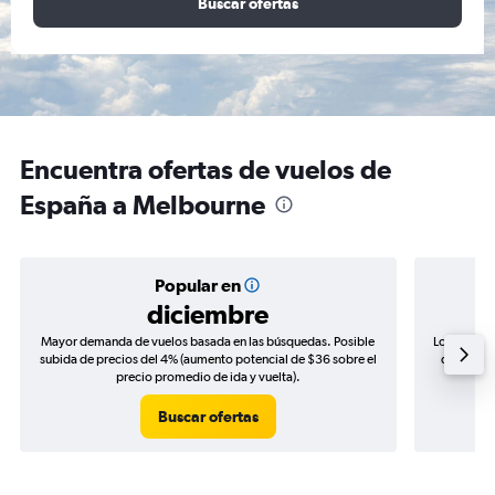
Buscar ofertas
Encuentra ofertas de vuelos de
España a Melbourne
Popular en
diciembre
Mayor demanda de vuelos basada en las búsquedas. Posible
Los precio
subida de precios del 4% (aumento potencial de $36 sobre el
de precio
precio promedio de ida y vuelta).
Buscar ofertas