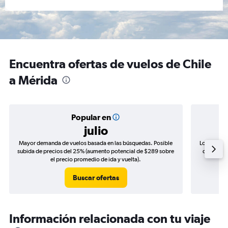
Encuentra ofertas de vuelos de Chile
a Mérida
Popular en
julio
Mayor demanda de vuelos basada en las búsquedas. Posible
Los precio
subida de precios del 25% (aumento potencial de $289 sobre
de precios
el precio promedio de ida y vuelta).
Buscar ofertas
Información relacionada con tu viaje