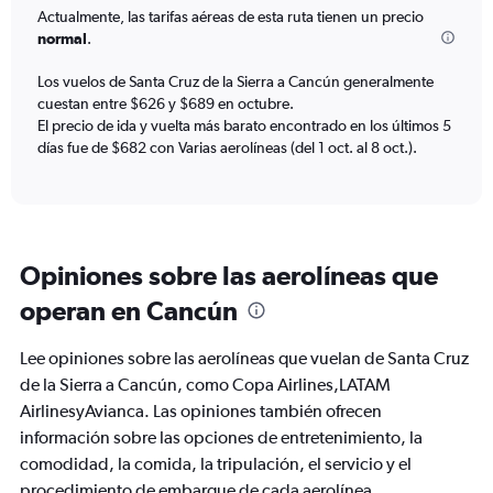
categories.
Actualmente, las tarifas aéreas de esta ruta tienen un precio
The
normal
.
chart
has
Los vuelos de Santa Cruz de la Sierra a Cancún generalmente
1
cuestan entre $626 y $689 en octubre.
Y
axis
El precio de ida y vuelta más barato encontrado en los últimos 5
displaying
días fue de $682 con Varias aerolíneas (del 1 oct. al 8 oct.).
values.
Range:
0
to
900.
Opiniones sobre las aerolíneas que
operan en Cancún
Lee opiniones sobre las aerolíneas que vuelan de Santa Cruz
de la Sierra a Cancún, como Copa Airlines,LATAM
AirlinesyAvianca. Las opiniones también ofrecen
información sobre las opciones de entretenimiento, la
comodidad, la comida, la tripulación, el servicio y el
procedimiento de embarque de cada aerolínea.