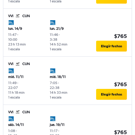
1 escala
1 escala
VVI
CUN
lun. 14/9
lun. 21/9
11:47
-
11:46
-
$765
10:00
3:38
23 h 13 min
14 h 52 min
Elegir fechas
1 escala
1 escala
VVI
CUN
mié. 11/11
mié. 18/11
11:49
-
7:05
-
$765
22:07
22:38
11 h 18 min
14 h 33 min
Elegir fechas
1 escala
1 escala
VVI
CUN
sáb. 14/11
jue. 19/11
1:08
-
11:17
-
$765