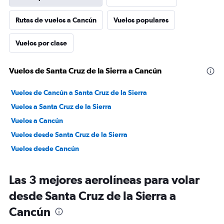
Rutas de vuelos a Cancún
Vuelos populares
Vuelos por clase
Vuelos de Santa Cruz de la Sierra a Cancún
Vuelos de Cancún a Santa Cruz de la Sierra
Vuelos a Santa Cruz de la Sierra
Vuelos a Cancún
Vuelos desde Santa Cruz de la Sierra
Vuelos desde Cancún
Las 3 mejores aerolíneas para volar
desde Santa Cruz de la Sierra a
Cancún