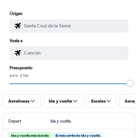
Origen
Vuela a
Presupuesto
$419 - $766
Aerolíneas
Ida y vuelta
Escalas
Aerop
Depart
Ida y vuelta
Ida y vuelta más barata
El más corto de ida y vuelta