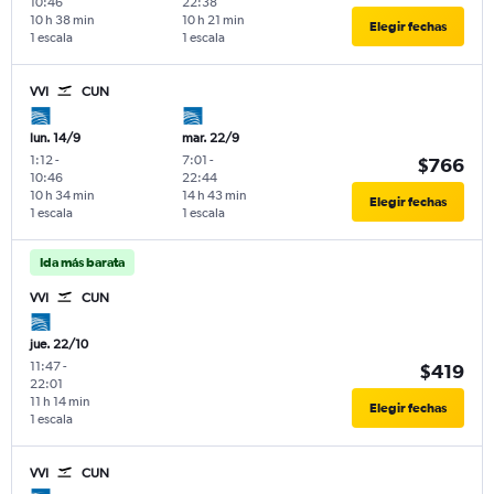
10:46
22:38
10 h 38 min
10 h 21 min
Elegir fechas
1 escala
1 escala
VVI
CUN
lun. 14/9
mar. 22/9
1:12
-
7:01
-
$766
10:46
22:44
10 h 34 min
14 h 43 min
Elegir fechas
1 escala
1 escala
Ida más barata
VVI
CUN
jue. 22/10
11:47
-
$419
22:01
11 h 14 min
Elegir fechas
1 escala
VVI
CUN