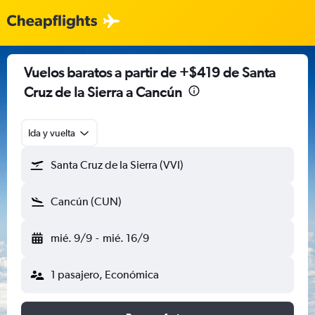
Vuelos baratos a partir de +$419 de Santa
Cruz de la Sierra a Cancún
Ida y vuelta
Santa Cruz de la Sierra (VVI)
Cancún (CUN)
mié. 9/9
-
mié. 16/9
1 pasajero, Económica