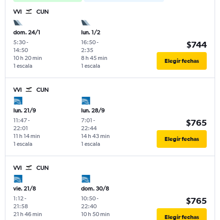
VVI
CUN
dom. 24/1
lun. 1/2
5:30
-
16:50
-
$744
14:50
2:35
10 h 20 min
8 h 45 min
Elegir fechas
1 escala
1 escala
VVI
CUN
lun. 21/9
lun. 28/9
11:47
-
7:01
-
$765
22:01
22:44
11 h 14 min
14 h 43 min
Elegir fechas
1 escala
1 escala
VVI
CUN
vie. 21/8
dom. 30/8
1:12
-
10:50
-
$765
21:58
22:40
21 h 46 min
10 h 50 min
Elegir fechas