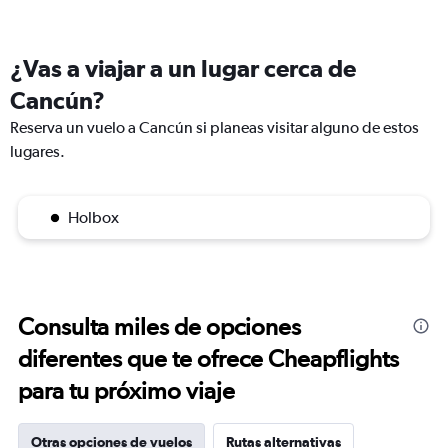
¿Vas a viajar a un lugar cerca de
Cancún?
Reserva un vuelo a Cancún si planeas visitar alguno de estos
lugares.
Holbox
Consulta miles de opciones
diferentes que te ofrece Cheapflights
para tu próximo viaje
Otras opciones de vuelos
Rutas alternativas