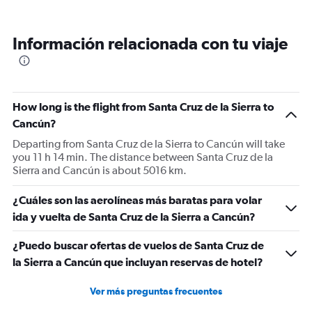
Información relacionada con tu viaje
How long is the flight from Santa Cruz de la Sierra to
Cancún?
Departing from Santa Cruz de la Sierra to Cancún will take
you 11 h 14 min. The distance between Santa Cruz de la
Sierra and Cancún is about 5016 km.
¿Cuáles son las aerolíneas más baratas para volar
ida y vuelta de Santa Cruz de la Sierra a Cancún?
¿Puedo buscar ofertas de vuelos de Santa Cruz de
la Sierra a Cancún que incluyan reservas de hotel?
Ver más preguntas frecuentes