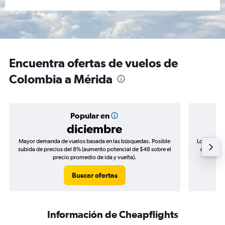
Encuentra ofertas de vuelos de
Colombia a Mérida
Popular en
diciembre
Mayor demanda de vuelos basada en las búsquedas. Posible
Los precio
subida de precios del 8% (aumento potencial de $48 sobre el
de precio
precio promedio de ida y vuelta).
Buscar ofertas
Información de Cheapflights