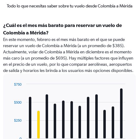
Todo lo que necesitas saber sobre tu vuelo desde Colombia a Mérida
¿Cuál es el mes más barato para reservar un vuelo de
Colombia a Mérida?
En este momento, febrero es el mes más barato en el que se puede
reservar un vuelo de Colombia a Mérida (a un promedio de $385).
Actualmente, volar de Colombia a Mérida en diciembre es el momento
más caro (a un promedio de $695). Hay múltiples factores que influyen
en el precio de un vuelo, por lo que comparar aerolíneas, aeropuertos
de salida y horarios les brinda a los usuarios más opciones disponibles.
$750
Bar
Chart
graphic.
chart
with
$500
12
bars.
$250
The
chart
has
0