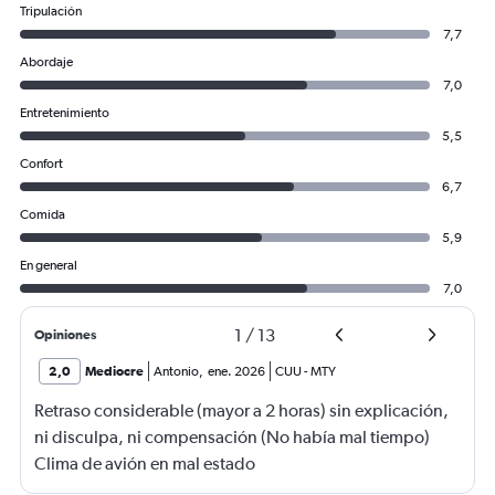
Tripulación
7,7
Abordaje
7,0
Entretenimiento
5,5
Confort
6,7
Comida
5,9
En general
7,0
1
/
13
Opiniones
2,0
Mediocre
Antonio
,
ene. 2026
CUU
-
MTY
Retraso considerable (mayor a 2 horas) sin explicación,
ni disculpa, ni compensación (No había mal tiempo)
Clima de avión en mal estado