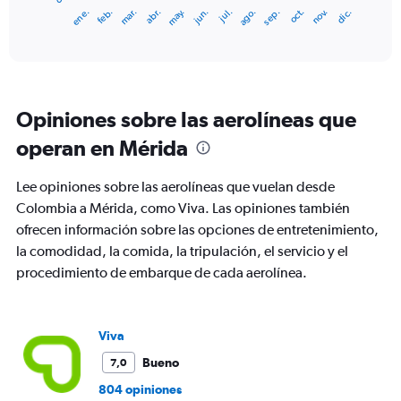
1
ene.
abr.
jul.
oct.
mar.
jun.
sep.
dic.
feb.
may.
ago.
nov.
X
End
of
axis
interactive
displaying
chart
categories.
Range:
12
Opiniones sobre las aerolíneas que
categories.
The
operan en Mérida
chart
has
Lee opiniones sobre las aerolíneas que vuelan desde
1
Y
Colombia a Mérida, como Viva. Las opiniones también
axis
ofrecen información sobre las opciones de entretenimiento,
displaying
la comodidad, la comida, la tripulación, el servicio y el
values.
procedimiento de embarque de cada aerolínea.
Range:
0
to
750.
Viva
Bueno
7,0
804 opiniones