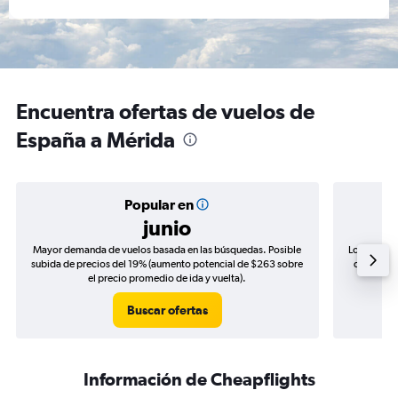
Encuentra ofertas de vuelos de
España a Mérida
Popular en
junio
Mayor demanda de vuelos basada en las búsquedas. Posible
Los precio
subida de precios del 19% (aumento potencial de $263 sobre
de precios
el precio promedio de ida y vuelta).
Buscar ofertas
Información de Cheapflights