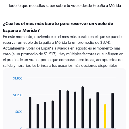
Todo lo que necesitas saber sobre tu vuelo desde España a Mérida
¿Cuál es el mes más barato para reservar un vuelo de
España a Mérida?
En este momento, noviembre es el mes más barato en el que se puede
reservar un vuelo de España a Mérida (a un promedio de $874).
Actualmente, volar de España a Mérida en agosto es el momento más
caro (a un promedio de $1.517). Hay múltiples factores que influyen en
el precio de un vuelo, por lo que comparar aerolíneas, aeropuertos de
salida y horarios les brinda a los usuarios más opciones disponibles.
$1.800
Bar
Chart
graphic.
chart
with
$1.200
12
bars.
$600
The
chart
has
0