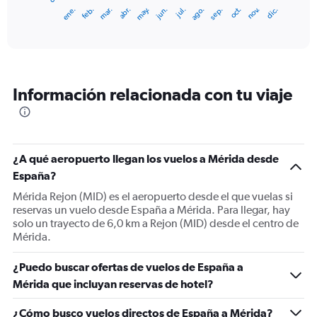
1
ene.
feb.
mar.
abr.
may.
jun.
jul.
ago.
sep.
oct.
nov.
dic.
X
End
of
axis
interactive
displaying
chart
categories.
Range:
12
Información relacionada con tu viaje
categories.
The
chart
has
1
¿A qué aeropuerto llegan los vuelos a Mérida desde
Y
España?
axis
displaying
Mérida Rejon (MID) es el aeropuerto desde el que vuelas si
values.
reservas un vuelo desde España a Mérida. Para llegar, hay
Range:
solo un trayecto de 6,0 km a Rejon (MID) desde el centro de
0
Mérida.
to
1800.
¿Puedo buscar ofertas de vuelos de España a
Mérida que incluyan reservas de hotel?
¿Cómo busco vuelos directos de España a Mérida?