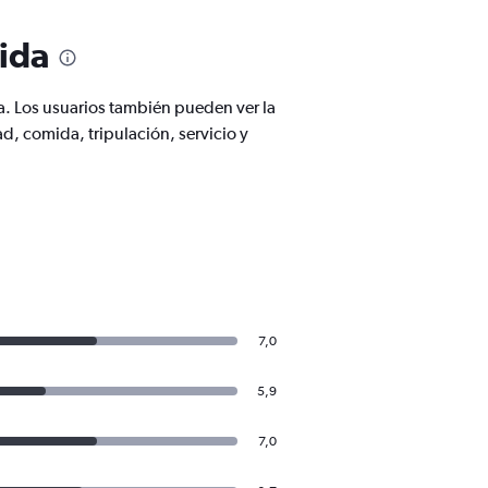
ida
a. Los usuarios también pueden ver la
, comida, tripulación, servicio y
7,0
5,9
7,0