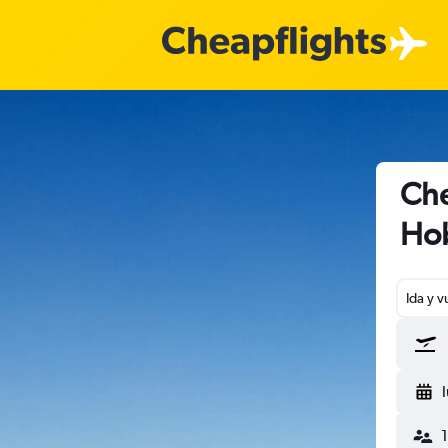
Che
Hob
Ida y v