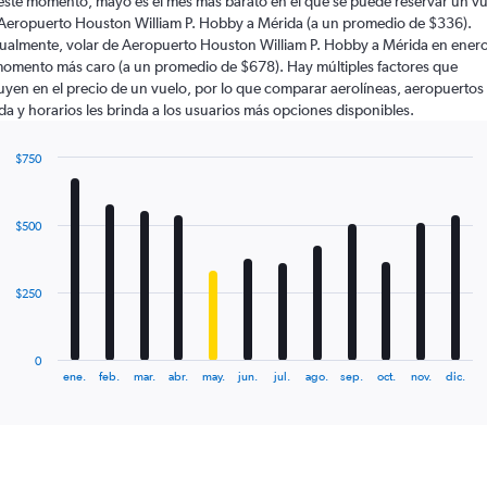
este momento, mayo es el mes más barato en el que se puede reservar un v
Aeropuerto Houston William P. Hobby a Mérida (a un promedio de $336).
ualmente, volar de Aeropuerto Houston William P. Hobby a Mérida en enero
momento más caro (a un promedio de $678). Hay múltiples factores que
luyen en el precio de un vuelo, por lo que comparar aerolíneas, aeropuertos
ida y horarios les brinda a los usuarios más opciones disponibles.
$750
Bar
Chart
graphic.
chart
with
$500
12
bars.
The
$250
chart
has
1
0
X
End
ene.
feb.
mar.
abr.
may.
jun.
jul.
ago.
sep.
oct.
nov.
dic.
of
axis
interactive
displaying
chart
categories.
Range:
12