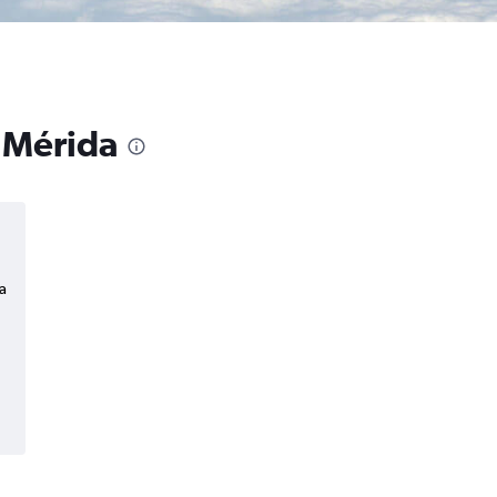
a Mérida
a