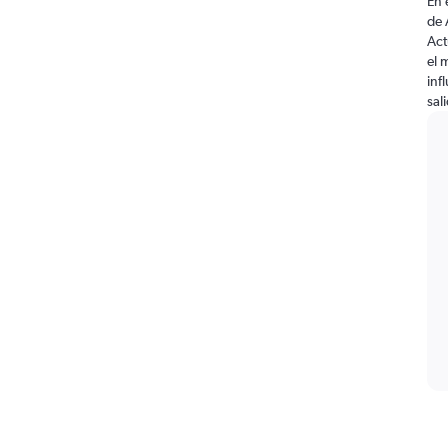
En 
de 
Act
el 
inf
sal