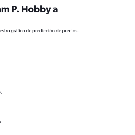
am P. Hobby a
stro gráfico de predicción de precios.
P.
o