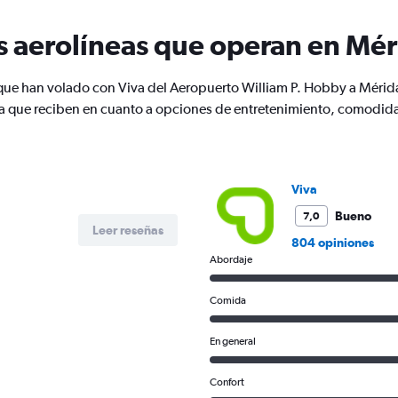
categories.
The
s aerolíneas que operan en Mér
chart
has
1
 que han volado con Viva del Aeropuerto William P. Hobby a Mérid
Y
la que reciben en cuanto a opciones de entretenimiento, comodidad
axis
displaying
values.
Range:
0
Viva
to
750.
Bueno
7,0
Leer reseñas
804 opiniones
Abordaje
Comida
En general
Confort