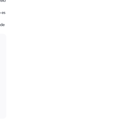
uelo
 es
 de