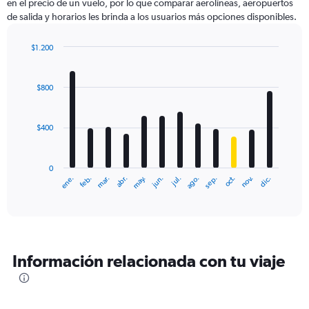
en el precio de un vuelo, por lo que comparar aerolíneas, aeropuertos
de salida y horarios les brinda a los usuarios más opciones disponibles.
$1.200
Bar
Chart
graphic.
chart
with
$800
12
bars.
$400
The
chart
has
0
1
ene.
feb.
mar.
abr.
may.
jun.
jul.
ago.
sep.
oct.
nov.
dic.
X
End
of
axis
interactive
displaying
chart
categories.
Range:
12
Información relacionada con tu viaje
categories.
The
chart
has