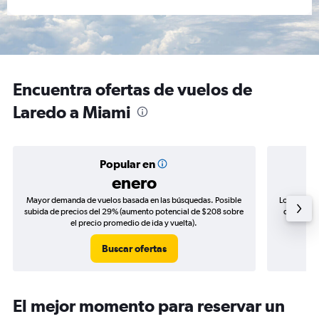
Encuentra ofertas de vuelos de
Laredo a Miami
Popular en
enero
Mayor demanda de vuelos basada en las búsquedas. Posible
Los precio
subida de precios del 29% (aumento potencial de $208 sobre
de precios
el precio promedio de ida y vuelta).
Buscar ofertas
El mejor momento para reservar un