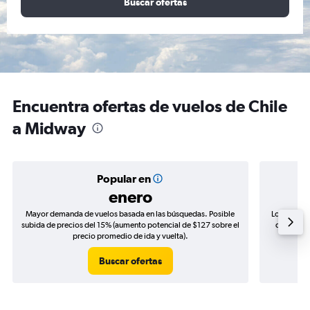
Buscar ofertas
Encuentra ofertas de vuelos de Chile
a Midway
Popular en
enero
Mayor demanda de vuelos basada en las búsquedas. Posible
Los precio
subida de precios del 15% (aumento potencial de $127 sobre el
de precios
precio promedio de ida y vuelta).
Buscar ofertas