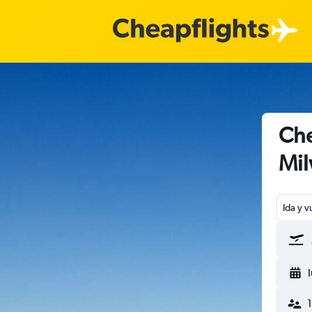
Che
Mi
Ida y v