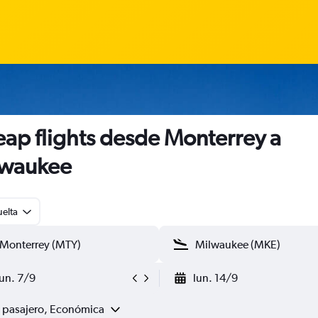
ap flights desde Monterrey a
lwaukee
uelta
lun. 7/9
lun. 14/9
1 pasajero, Económica