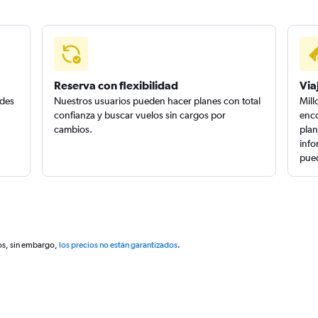
Reserva con flexibilidad
Via
edes
Nuestros usuarios pueden hacer planes con total
Mill
confianza y buscar vuelos sin cargos por
enco
cambios.
plan
info
pued
os, sin embargo,
los precios no están garantizados
.