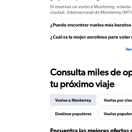
displaying
Si reservas un vuelo a Monterrey, volarás
values.
ciudad. Internacional de Monterrey (MTY
Range:
0
¿Puedo encontrar vuelos más baratos 
to
1500.
¿Cuál es la mejor aerolínea para vola
Ver
Consulta miles de op
tu próximo viaje
Vuelos a Monterrey
Vuelos por cla
Destinos populares
Vuelos popula
Encuentra las mejores ofertas