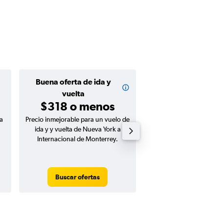
Buena oferta de ida y
Buena oferta de
$205 o m
vuelta
$318 o menos
a
Precio inmejorable para un vuelo de
Precio inmejorable para
ida y y vuelta de Nueva York a
ida de Nueva York a In
Internacional de Monterrey.
de Monterre
Buscar ofertas
Buscar ofert