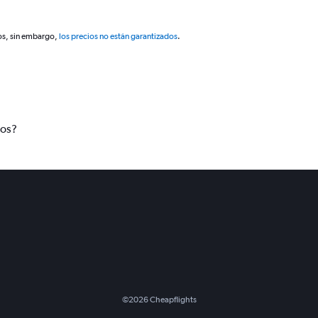
os, sin embargo,
los precios no están garantizados
.
tos?
©
2026
Cheapflights