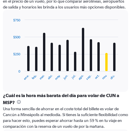
en el precio de un vuelo, por lo que comparar aerolíneas, aeropuertos
de salida y horarios les brinda a los usuarios más opciones disponibles.
$750
Bar
Chart
graphic.
chart
with
$500
12
bars.
$250
The
chart
has
0
1
ene.
abr.
jul.
oct.
mar.
jun.
sep.
dic.
feb.
may.
ago.
nov.
X
End
of
axis
interactive
displaying
chart
categories.
¿Cuál es la hora más barata del día para volar de CUN a
Range:
MSP?
12
Una forma sencilla de ahorrar en el coste total del billete es volar de
categories.
Cancún a Mineápolis al mediodía. Si tienes la suficiente flexibilidad como
The
para hacer esto, puedes esperar ahorrar hasta un 59 % en tu viaje en
chart
comparación con la reserva de un vuelo de por la mañana.
has