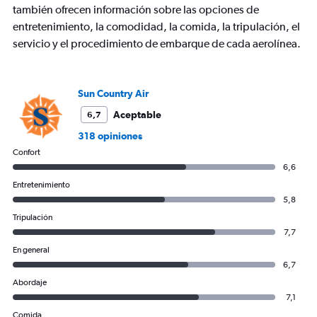
Y
también ofrecen información sobre las opciones de
axes
entretenimiento, la comodidad, la comida, la tripulación, el
displaying
servicio y el procedimiento de embarque de cada aerolínea.
Avg.
Price
and
Number
Sun Country Air
of
flights.
Aceptable
6,7
318 opiniones
Confort
6,6
Entretenimiento
5,8
Tripulación
7,7
En general
6,7
Abordaje
7,1
Comida