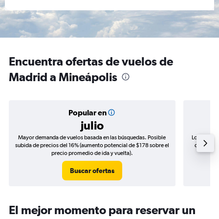
Encuentra ofertas de vuelos de
Madrid a Mineápolis
Popular en
julio
Mayor demanda de vuelos basada en las búsquedas. Posible
Los precio
subida de precios del 16% (aumento potencial de $178 sobre el
de precios
precio promedio de ida y vuelta).
Buscar ofertas
El mejor momento para reservar un