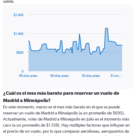
salida.
$2.400
Chart
Chart
graphic.
with
91
$1.600
data
points.
The
$800
chart
has
1
0
X
End
90 días antes
60 días antes
30 días antes
El mis…
of
axis
interactive
displaying
chart
categories.
¿Cuál es el mes más barato para reservar un vuelo de
Range:
Madrid a Mineápolis?
91
En este momento, marzo es el mes más barato en el que se puede
categories.
reservar un vuelo de Madrid a Mineápolis (a un promedio de $695).
The
Actualmente, volar de Madrid a Mineápolis en julio es el momento más
chart
caro (a un promedio de $1.158). Hay múltiples factores que influyen en
has
el precio de un vuelo, por lo que comparar aerolíneas, aeropuertos de
1