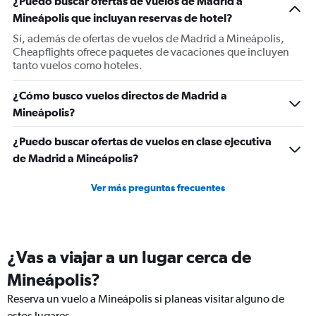
¿Puedo buscar ofertas de vuelos de Madrid a
Y
Mineápolis que incluyan reservas de hotel?
axis
displaying
Sí, además de ofertas de vuelos de Madrid a Mineápolis,
values.
Cheapflights ofrece paquetes de vacaciones que incluyen
Range:
tanto vuelos como hoteles.
0
to
¿Cómo busco vuelos directos de Madrid a
1500.
Mineápolis?
¿Puedo buscar ofertas de vuelos en clase ejecutiva
de Madrid a Mineápolis?
Ver más preguntas frecuentes
¿Vas a viajar a un lugar cerca de
Mineápolis?
Reserva un vuelo a Mineápolis si planeas visitar alguno de
estos lugares.