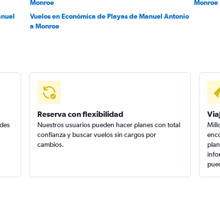
Monroe
Monroe
anuel
Vuelos en Económica de Playas de Manuel Antonio
a Monroe
Reserva con flexibilidad
Via
edes
Nuestros usuarios pueden hacer planes con total
Mill
confianza y buscar vuelos sin cargos por
enco
cambios.
plan
info
pued