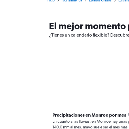
Inicio
Norteamérica
Estados Unidos
Luisian
El mejor momento p
¿Tienes un calendario flexible? Descubre
Precipitaciones en Monroe por mes
En cuanto a las lluvias, en Monroe hay unas p
140.0 mm al mes. mayo suele ser el mes más l