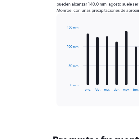
pueden alcanzar 140.0 mm. agosto suele ser 
Monroe, con unas precipitaciones de apro
150 mm
Bar
Chart
graphic.
chart
with
100 mm
12
bars.
The
50 mm
chart
has
1
0 mm
X
End
ene.
feb.
mar.
abr.
may.
jun.
of
axis
interactive
displaying
chart
categories.
Range:
12
categories.
The
chart