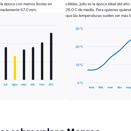
la época con menos lluvias en
cálidas, julio es la época ideal del añ
ximadamente 67.0 mm.
28.0 C de media. Para quienes quieren 
que las temperaturas suelen ser más b
30 °C
Line
Chart
graphic.
chart
with
20 °C
14
data
points.
10 °C
The
chart
has
0 °C
jul.
ago.
sep.
oct.
nov.
dic.
1
End
ene.
feb.
mar.
abr.
may
of
X
interactive
axis
chart
displaying
categories.
Range:
14
categories.
The