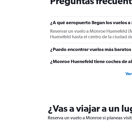
Preguntas frecuent
has
1
Y
axis
¿A qué aeropuerto llegan los vuelos 
displaying
values.
Reservar un vuelo a Monroe Huenefeld (M
Range:
Huenefeld hasta el centro de la ciudad d
0
to
¿Puedo encontrar vuelos más baratos 
150.
¿Monroe Huenefeld tiene coches de al
Ver
¿Vas a viajar a un 
Reserva un vuelo a Monroe si planeas visit