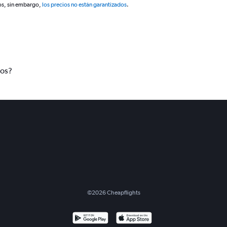
os, sin embargo,
los precios no están garantizados
.
tos?
©
2026
Cheapflights