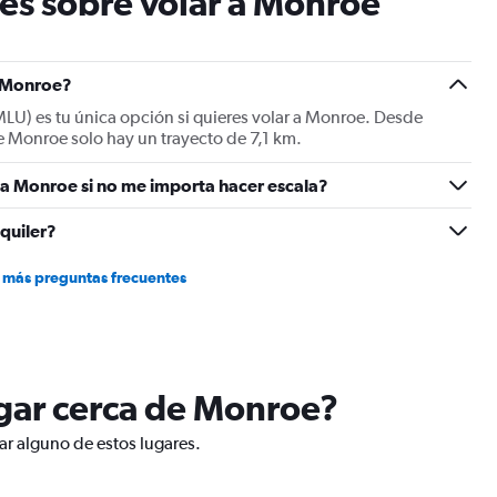
es sobre volar a Monroe
chart
has
1
Y
a Monroe?
axis
LU) es tu única opción si quieres volar a Monroe. Desde
displaying
e Monroe solo hay un trayecto de 7,1 km.
values.
Range:
a Monroe si no me importa hacer escala?
0
to
30.
quiler?
 más preguntas frecuentes
lugar cerca de Monroe?
ar alguno de estos lugares.