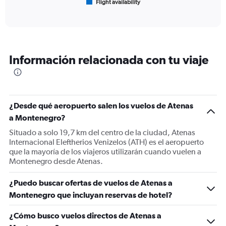
Flight availability
X
End
of
axis
interactive
displaying
chart
categories.
Range:
6
Información relacionada con tu viaje
categories.
The
chart
has
1
¿Desde qué aeropuerto salen los vuelos de Atenas
Y
a Montenegro?
axis
displaying
Situado a solo 19,7 km del centro de la ciudad, Atenas
Number
Internacional Eleftherios Venizelos (ATH) es el aeropuerto
of
que la mayoría de los viajeros utilizarán cuando vuelen a
flights.
Montenegro desde Atenas.
Range:
0
¿Puedo buscar ofertas de vuelos de Atenas a
to
Montenegro que incluyan reservas de hotel?
2.4.
¿Cómo busco vuelos directos de Atenas a