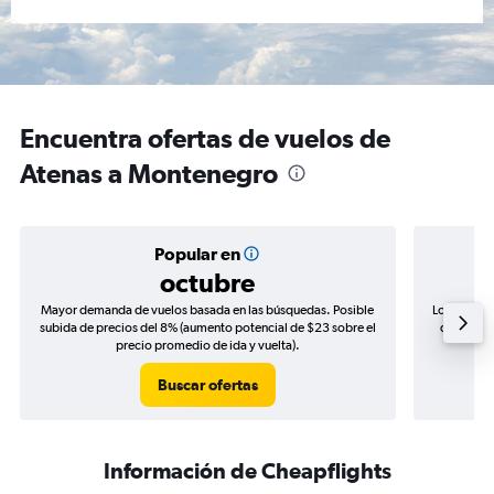
Encuentra ofertas de vuelos de
Atenas a Montenegro
Popular en
octubre
Mayor demanda de vuelos basada en las búsquedas. Posible
Los precio
subida de precios del 8% (aumento potencial de $23 sobre el
de precio
precio promedio de ida y vuelta).
Buscar ofertas
Información de Cheapflights