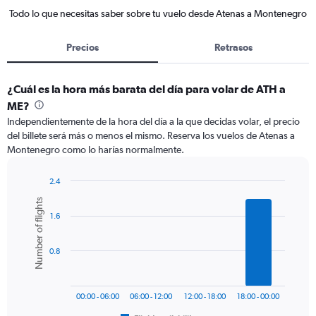
Todo lo que necesitas saber sobre tu vuelo desde Atenas a Montenegro
Precios
Retrasos
¿Cuál es la hora más barata del día para volar de ATH a
ME?
Independientemente de la hora del día a la que decidas volar, el precio
del billete será más o menos el mismo. Reserva los vuelos de Atenas a
Montenegro como lo harías normalmente.
2.4
Bar
Chart
Number of flights
graphic.
chart
1.6
with
6
bars.
0.8
The
chart
has
00:00 - 06:00
06:00 - 12:00
12:00 - 18:00
18:00 - 00:00
1