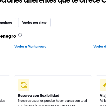
opulares
Vuelos por clase
tenegro
Vuelos a Montenegro
Vuelos 
Reserva con flexibilidad
Via
edes
Nuestros usuarios pueden hacer planes con total
Mill
confianza y buscar vuelos sin cargos por
enco