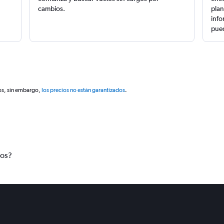
cambios.
plan
info
pued
os, sin embargo,
los precios no están garantizados
.
tos?