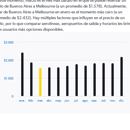
este momento, marzo es el mes más barato en el que se puede reservar un
lo de Buenos Aires a Melbourne (a un promedio de $1.578). Actualmente,
ar de Buenos Aires a Melbourne en enero es el momento más caro (a un
medio de $2.432). Hay múltiples factores que influyen en el precio de un
lo, por lo que comparar aerolíneas, aeropuertos de salida y horarios les bri
os usuarios más opciones disponibles.
$3.000
Bar
Chart
graphic.
chart
with
$2.000
12
bars.
The
$1.000
chart
has
1
0
X
End
ene.
feb.
mar.
abr.
may.
jun.
jul.
ago.
sep.
oct.
nov.
dic.
of
axis
interactive
displaying
chart
categories.
Range:
12