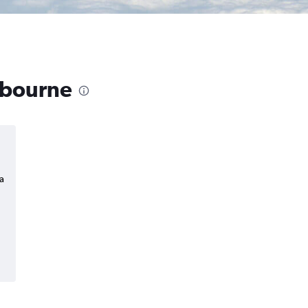
lbourne
a