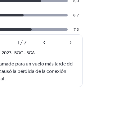
8,0
6,7
7,3
1
/
7
. 2023
BOG
-
BGA
gamado para un vuelo más tarde del
causó la pérdida de la conexión
ual.