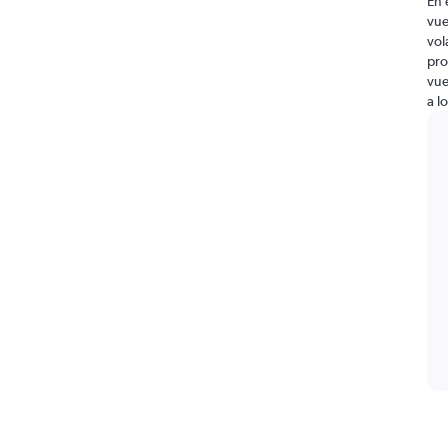
En 
vue
vol
pro
vue
a l