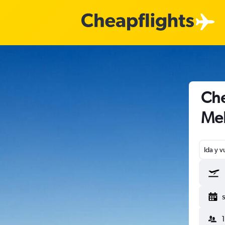
Che
Me
Ida y v