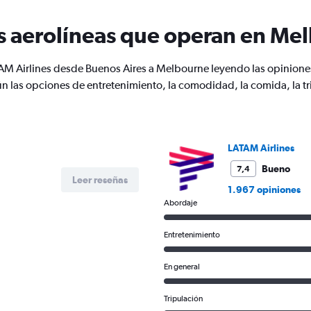
categories.
The
s aerolíneas que operan en Me
chart
has
1
AM Airlines desde Buenos Aires a Melbourne leyendo las opiniones 
Y
n las opciones de entretenimiento, la comodidad, la comida, la tri
axis
displaying
values.
Range:
0
LATAM Airlines
to
3000.
Bueno
7,4
Leer reseñas
1.967 opiniones
Abordaje
Entretenimiento
En general
Tripulación