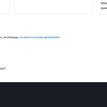
info
pued
os, sin embargo,
los precios no están garantizados
.
tos?