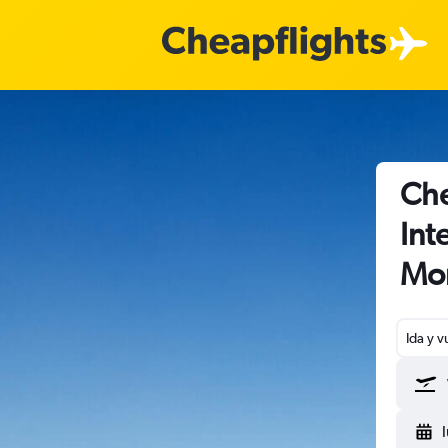
Che
Int
Mon
Ida y v