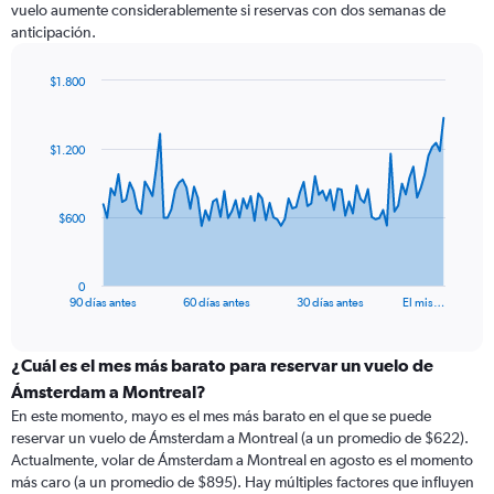
vuelo aumente considerablemente si reservas con dos semanas de
anticipación.
$1.800
Chart
Chart
graphic.
with
91
$1.200
data
points.
The
$600
chart
has
1
0
X
End
90 días antes
60 días antes
30 días antes
El mis…
of
axis
interactive
displaying
chart
categories.
¿Cuál es el mes más barato para reservar un vuelo de
Range:
Ámsterdam a Montreal?
91
En este momento, mayo es el mes más barato en el que se puede
categories.
reservar un vuelo de Ámsterdam a Montreal (a un promedio de $622).
The
Actualmente, volar de Ámsterdam a Montreal en agosto es el momento
chart
más caro (a un promedio de $895). Hay múltiples factores que influyen
has