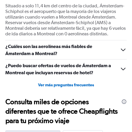
displaying
Situado a solo 11,4 km del centro de la ciudad, Ámsterdam-
Number
Schiphol es el aeropuerto que la mayoría de los viajeros
of
utilizarán cuando vuelen a Montreal desde Ámsterdam.
flights.
Reservar vuelos desde Ámsterdam-Schiphol (AMS) a
Range:
Montreal debería ser relativamente fácil, ya que hay 6 vuelos
0
de ida diarios a Montreal con 0 aerolíneas distintas.
to
60.
¿Cuáles son las aerolíneas más fiables de
Ámsterdam a Montreal?
¿Puedo buscar ofertas de vuelos de Ámsterdam a
Montreal que incluyan reservas de hotel?
Ver más preguntas frecuentes
Consulta miles de opciones
diferentes que te ofrece Cheapflights
para tu próximo viaje