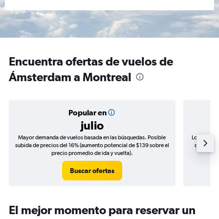
Encuentra ofertas de vuelos de
Ámsterdam a Montreal
Popular en
julio
Mayor demanda de vuelos basada en las búsquedas. Posible
Los precio
subida de precios del 16% (aumento potencial de $139 sobre el
de precios
precio promedio de ida y vuelta).
Buscar ofertas
El mejor momento para reservar un