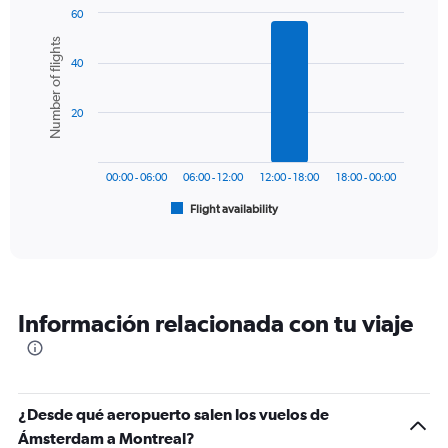
1
60
Y
Bar
Chart
Number of flights
graphic.
chart
axis
40
with
displaying
6
values.
bars.
Range:
20
0
The
to
chart
1200.
has
00:00 - 06:00
06:00 - 12:00
12:00 - 18:00
18:00 - 00:00
1
Flight availability
X
End
of
axis
interactive
displaying
chart
categories.
Range:
6
Información relacionada con tu viaje
categories.
The
chart
has
1
¿Desde qué aeropuerto salen los vuelos de
Y
Ámsterdam a Montreal?
axis