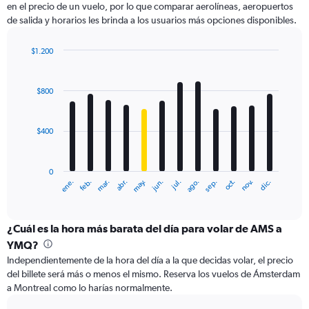
en el precio de un vuelo, por lo que comparar aerolíneas, aeropuertos
1
de salida y horarios les brinda a los usuarios más opciones disponibles.
Y
axis
displaying
$1.200
values.
Bar
Chart
Range:
graphic.
chart
with
0
$800
12
to
bars.
1800.
$400
The
chart
has
0
1
ene.
feb.
mar.
abr.
may.
jun.
jul.
ago.
sep.
oct.
nov.
dic.
X
End
of
axis
interactive
displaying
chart
categories.
¿Cuál es la hora más barata del día para volar de AMS a
Range:
YMQ?
12
Independientemente de la hora del día a la que decidas volar, el precio
categories.
del billete será más o menos el mismo. Reserva los vuelos de Ámsterdam
The
a Montreal como lo harías normalmente.
chart
has