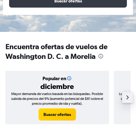
Buscar ofertas
Encuentra ofertas de vuelos de
Washington D. C. a Morelia
Popular en
diciembre
Mayor demanda de vuelos basada en las búsquedas. Posible
Los precio
subida de precios del 9% (aumento potencial de $81 sobre el
de precios
precio promedio de ida y vuelta).
Buscar ofertas