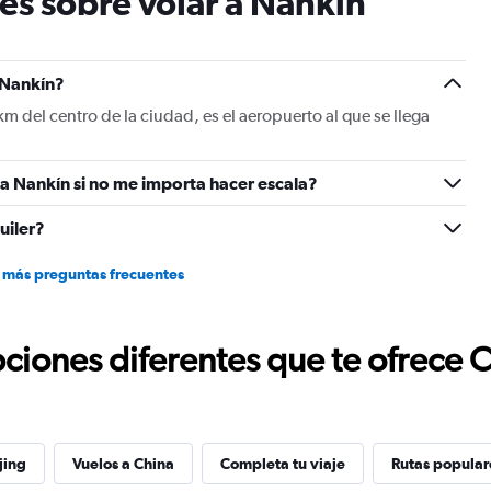
es sobre volar a Nankín
chart
has
1
Y
 Nankín?
axis
m del centro de la ciudad, es el aeropuerto al que se llega
displaying
values.
Range:
a Nankín si no me importa hacer escala?
0
to
30.
uiler?
 más preguntas frecuentes
ciones diferentes que te ofrece 
jing
Vuelos a China
Completa tu viaje
Rutas popular