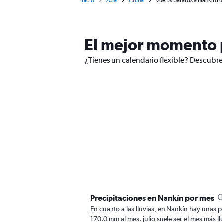
Inicio
Asia
China
Vuelos baratos a Nankín Lu
El mejor momento p
¿Tienes un calendario flexible? Descubre
Precipitaciones en Nankín por mes
En cuanto a las lluvias, en Nankín hay unas pr
170.0 mm al mes. julio suele ser el mes más ll