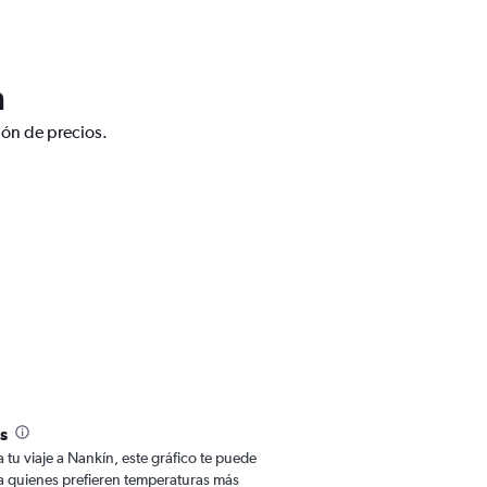
n
ión de precios.
s
a tu viaje a Nankín, este gráfico te puede
Para quienes prefieren temperaturas más