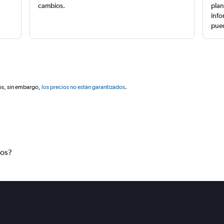
cambios.
plan
info
pued
os, sin embargo,
los precios no están garantizados
.
tos?