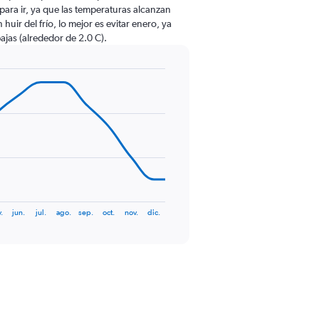
o para ir, ya que las temperaturas alcanzan
uir del frío, lo mejor es evitar enero, ya
ajas (alrededor de 2.0 C).
.
jun.
jul.
ago.
sep.
oct.
nov.
dic.