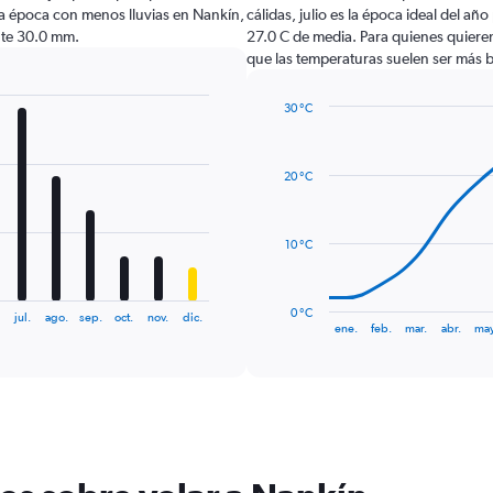
a época con menos lluvias en Nankín,
cálidas, julio es la época ideal del añ
nte 30.0 mm.
27.0 C de media. Para quienes quieren h
que las temperaturas suelen ser más b
30 °C
Line
Chart
graphic.
chart
with
20 °C
14
data
points.
10 °C
The
chart
has
0 °C
jul.
ago.
sep.
oct.
nov.
dic.
1
End
ene.
feb.
mar.
abr.
may
of
X
interactive
axis
chart
displaying
categories.
Range:
14
categories.
The