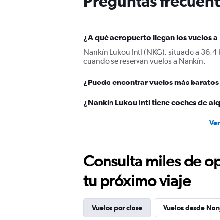
Preguntas frecuent
has
1
Y
axis
¿A qué aeropuerto llegan los vuelos a
displaying
values.
Nankín Lukou Intl (NKG), situado a 36,4 k
Range:
cuando se reservan vuelos a Nankín.
0
to
¿Puedo encontrar vuelos más baratos 
180.
¿Nankín Lukou Intl tiene coches de alq
Ver
Consulta miles de op
tu próximo viaje
Vuelos por clase
Vuelos desde Nan