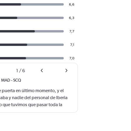
6,6
6,3
7,7
7,1
7,0
1
/
6
MAD
-
SCQ
e puerta en último momento, y el
aba y nadie del personal de Iberia
o que tuvimos que pasar toda la