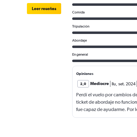
Leer reseñas
Comida
Tripulación
Abordaje
En general
Opiniones
Mediocre
Ilu
,
set. 2024
2,0
Perdí el vuelo por cambios d
ticket de abordaje no funcion
fue capaz de ayudarme. Por l
noche en el aeropuerto.