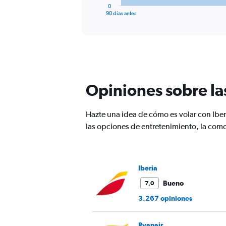
1
0
X
End
90 días antes
of
axis
interactive
displaying
chart
categories.
Range:
91
categories.
The
Opiniones sobre la
chart
has
1
Hazte una idea de cómo es volar con Ibe
Y
las opciones de entretenimiento, la como
axis
displaying
values.
Range:
0
Iberia
to
Bueno
7,0
300.
3.267 opiniones
Ryanair