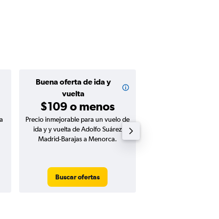
Buena oferta de ida y
Buena oferta de
$46 o me
vuelta
$109 o menos
a
Precio inmejorable para un vuelo de
Precio inmejorable para
ida y y vuelta de Adolfo Suárez
ida de Adolfo Suárez Ma
Madrid-Barajas a Menorca.
a Menorca.
Buscar ofertas
Buscar ofert