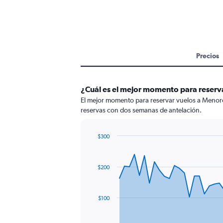
Precios
¿Cuál es el mejor momento para reserv
El mejor momento para reservar vuelos a Menorca
reservas con dos semanas de antelación.
$300
Chart
Chart
graphic.
with
91
$200
data
points.
The
$100
chart
has