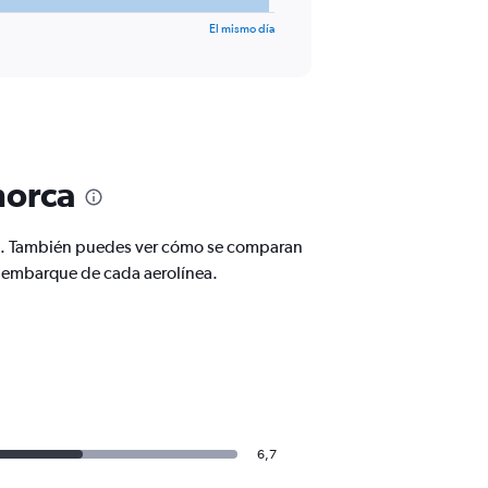
El mismo día
norca
res. También puedes ver cómo se comparan
de embarque de cada aerolínea.
6,7