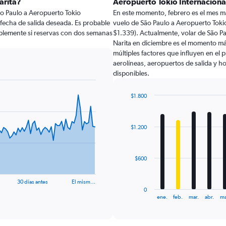
arita?
Aeropuerto Tokio Internaciona
o Paulo a Aeropuerto Tokio
En este momento, febrero es el mes m
a fecha de salida deseada. Es probable
vuelo de São Paulo a Aeropuerto Tokio
ablemente si reservas con dos semanas
$1.339). Actualmente, volar de São Pa
Narita en diciembre es el momento má
múltiples factores que influyen en el
aerolíneas, aeropuertos de salida y ho
disponibles.
$1.800
Bar
Chart
graphic.
chart
with
$1.200
12
bars.
The
$600
chart
has
30 días antes
El mism…
1
0
X
End
ene.
feb.
mar.
abr.
ma
of
axis
interactive
displaying
chart
categories.