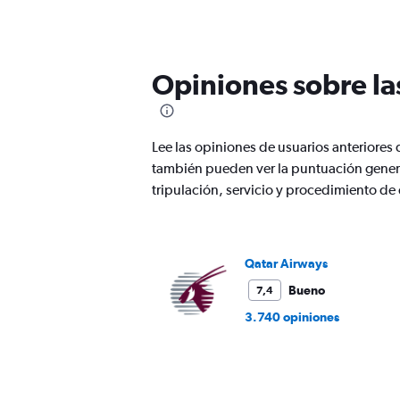
91
categories.
The
chart
has
Opiniones sobre la
1
Y
axis
displaying
Lee las opiniones de usuarios anteriores
values.
también pueden ver la puntuación genera
Range:
tripulación, servicio y procedimiento d
0
to
3000.
Qatar Airways
Bueno
7,4
3.740 opiniones