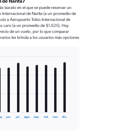
l de Narita?
ás barato en el que se puede reservar un
 Internacional de Narita (a un promedio de
ulo a Aeropuerto Tokio Internacional de
s caro (a un promedio de $1.625). Hay
 precio de un vuelo, por lo que comparar
rarios les brinda a los usuarios más opciones
y.
jun.
jul.
ago.
sep.
oct.
nov.
dic.