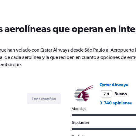
Range:
12
categories.
The
s aerolíneas que operan en Inte
chart
has
1
Y
 que han volado con Qatar Airways desde São Paulo al Aeropuerto I
axis
displaying
l de cada aerolínea y la que reciben en cuanto a opciones de en
values.
e embarque.
Range:
0
to
Qatar Airways
1800.
Bueno
7,4
Leer reseñas
3.740 opiniones
Abordaje
Tripulación