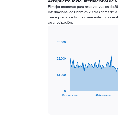
Aeropuerto Tokio Internacional de N
El mejor momento para reservar vuelos de Sã
Internacional de Narita es 20 días antes de l
que el precio de tu vuelo aumente consider
de anticipación.
$3.000
Chart
Chart
graphic.
with
91
$2.000
data
points.
The
$1.000
chart
has
1
0
X
End
90 días antes
60 días antes
of
axis
interactive
displaying
chart
categories.
Range: