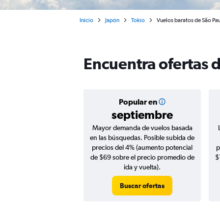
Inicio
Japón
Tokio
Vuelos baratos de São Pau
Encuentra ofertas d
Popular en
septiembre
Mayor demanda de vuelos basada
en las búsquedas. Posible subida de
precios del 4% (aumento potencial
p
de $69 sobre el precio promedio de
$
ida y vuelta).
Buscar ofertas