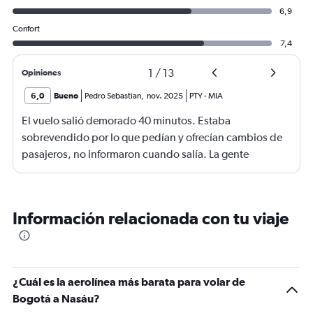
6,9
Confort
7,4
1
/
13
Opiniones
6,0
Bueno
Pedro Sebastian
,
nov. 2025
PTY
-
MIA
El vuelo salió demorado 40 minutos. Estaba
sobrevendido por lo que pedían y ofrecían cambios de
pasajeros, no informaron cuando salía. La gente
haciendo filas larguísimas para no quedarse sin viajar.
Mucha maleta de mano no había lugar. En mi caso se
terminó la comida me ofrecieron un solo menú.
Información relacionada con tu viaje
¿Cuál es la aerolínea más barata para volar de
Bogotá a Nasáu?