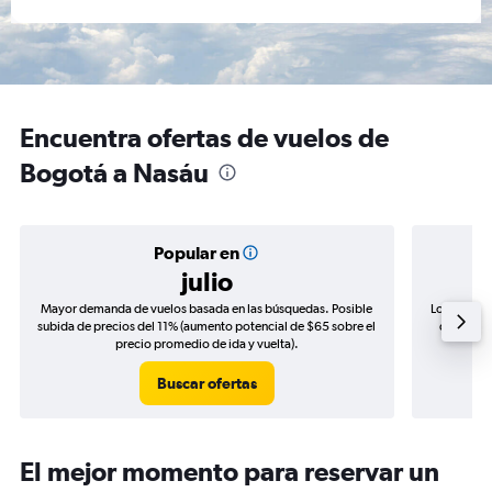
Encuentra ofertas de vuelos de
Bogotá a Nasáu
Popular en
julio
Mayor demanda de vuelos basada en las búsquedas. Posible
Los precio
subida de precios del 11% (aumento potencial de $65 sobre el
de precio
precio promedio de ida y vuelta).
Buscar ofertas
El mejor momento para reservar un