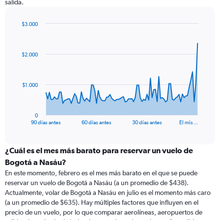
salida.
$3.000
Chart
Chart
graphic.
with
91
$2.000
data
points.
The
$1.000
chart
has
1
0
X
End
90 días antes
60 días antes
30 días antes
El mis…
of
axis
interactive
displaying
chart
categories.
¿Cuál es el mes más barato para reservar un vuelo de
Range:
Bogotá a Nasáu?
91
En este momento, febrero es el mes más barato en el que se puede
categories.
reservar un vuelo de Bogotá a Nasáu (a un promedio de $438).
The
Actualmente, volar de Bogotá a Nasáu en julio es el momento más caro
chart
(a un promedio de $635). Hay múltiples factores que influyen en el
has
precio de un vuelo, por lo que comparar aerolíneas, aeropuertos de
1