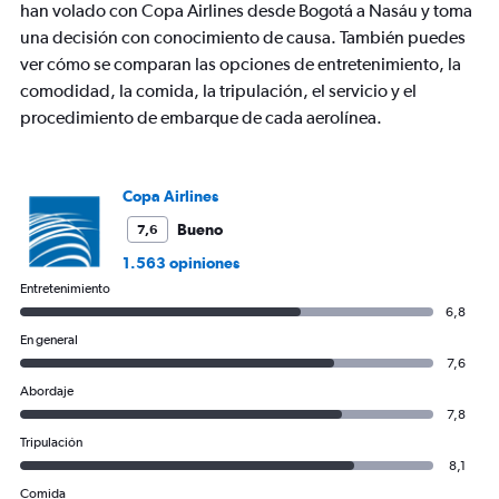
Y
han volado con Copa Airlines desde Bogotá a Nasáu y toma
axis
una decisión con conocimiento de causa. También puedes
displaying
ver cómo se comparan las opciones de entretenimiento, la
values.
comodidad, la comida, la tripulación, el servicio y el
Range:
0
procedimiento de embarque de cada aerolínea.
to
750.
Copa Airlines
Bueno
7,6
1.563 opiniones
Entretenimiento
6,8
En general
7,6
Abordaje
7,8
Tripulación
8,1
Comida