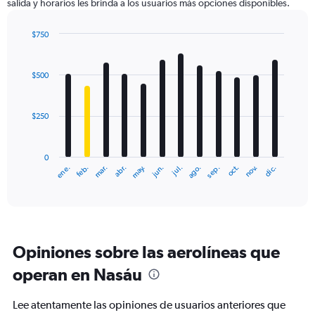
salida y horarios les brinda a los usuarios más opciones disponibles.
Y
axis
displaying
$750
values.
Bar
Chart
Range:
graphic.
chart
with
0
$500
12
to
bars.
3000.
$250
The
chart
has
0
1
ene.
abr.
jul.
oct.
mar.
jun.
sep.
dic.
feb.
may.
ago.
nov.
X
End
of
axis
interactive
displaying
chart
categories.
Range:
12
Opiniones sobre las aerolíneas que
categories.
The
operan en Nasáu
chart
has
Lee atentamente las opiniones de usuarios anteriores que
1