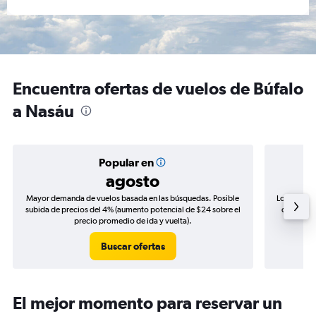
Encuentra ofertas de vuelos de Búfalo
a Nasáu
Popular en
agosto
Mayor demanda de vuelos basada en las búsquedas. Posible
Los precio
subida de precios del 4% (aumento potencial de $24 sobre el
de precio
precio promedio de ida y vuelta).
Buscar ofertas
El mejor momento para reservar un