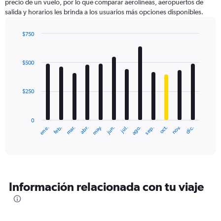
precio de un vuelo, por lo que comparar aerolíneas, aeropuertos de
salida y horarios les brinda a los usuarios más opciones disponibles.
$750
Bar
Chart
graphic.
chart
with
$500
12
bars.
$250
The
chart
has
0
1
ene.
abr.
jul.
oct.
mar.
jun.
sep.
dic.
feb.
may.
ago.
nov.
X
End
of
axis
interactive
displaying
chart
categories.
Range:
12
Información relacionada con tu viaje
categories.
The
chart
has