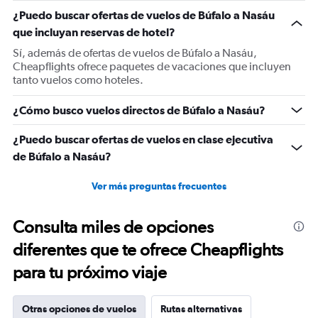
1
¿Puedo buscar ofertas de vuelos de Búfalo a Nasáu
Y
que incluyan reservas de hotel?
axis
displaying
Sí, además de ofertas de vuelos de Búfalo a Nasáu,
values.
Cheapflights ofrece paquetes de vacaciones que incluyen
Range:
tanto vuelos como hoteles.
0
to
¿Cómo busco vuelos directos de Búfalo a Nasáu?
750.
¿Puedo buscar ofertas de vuelos en clase ejecutiva
de Búfalo a Nasáu?
Ver más preguntas frecuentes
Consulta miles de opciones
diferentes que te ofrece Cheapflights
para tu próximo viaje
Otras opciones de vuelos
Rutas alternativas