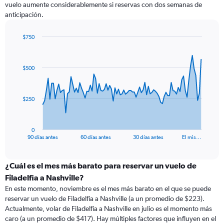
vuelo aumente considerablemente si reservas con dos semanas de
anticipación.
$750
Chart
Chart
graphic.
with
91
$500
data
points.
The
$250
chart
has
1
0
X
End
90 días antes
60 días antes
30 días antes
El mis…
of
axis
interactive
displaying
chart
categories.
¿Cuál es el mes más barato para reservar un vuelo de
Range:
Filadelfia a Nashville?
91
En este momento, noviembre es el mes más barato en el que se puede
categories.
reservar un vuelo de Filadelfia a Nashville (a un promedio de $223).
The
Actualmente, volar de Filadelfia a Nashville en julio es el momento más
chart
caro (a un promedio de $417). Hay múltiples factores que influyen en el
has