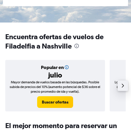
Encuentra ofertas de vuelos de
Filadelfia a Nashville
Popular en
julio
Mayor demanda de vuelos basada en las búsquedas. Posible
Los precio
subida de precios del 10% (aumento potencial de $36 sobre el
de precio
precio promedio de ida y vuelta).
Buscar ofertas
El mejor momento para reservar un