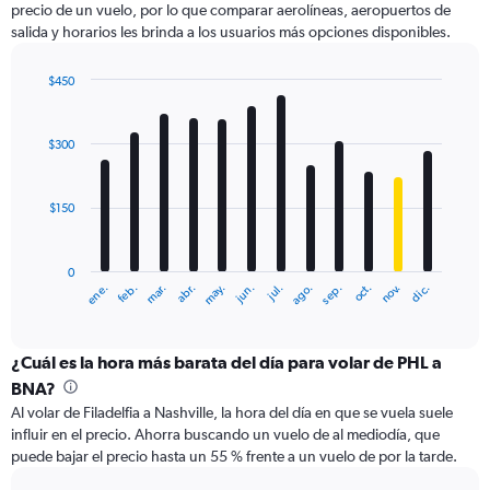
precio de un vuelo, por lo que comparar aerolíneas, aeropuertos de
1
salida y horarios les brinda a los usuarios más opciones disponibles.
Y
axis
displaying
$450
values.
Bar
Chart
Range:
graphic.
chart
with
0
$300
12
to
bars.
750.
$150
The
chart
has
0
1
ene.
feb.
mar.
abr.
may.
jun.
jul.
ago.
sep.
oct.
nov.
dic.
X
End
of
axis
interactive
displaying
chart
categories.
¿Cuál es la hora más barata del día para volar de PHL a
Range:
BNA?
12
Al volar de Filadelfia a Nashville, la hora del día en que se vuela suele
categories.
influir en el precio. Ahorra buscando un vuelo de al mediodía, que
The
puede bajar el precio hasta un 55 % frente a un vuelo de por la tarde.
chart
has