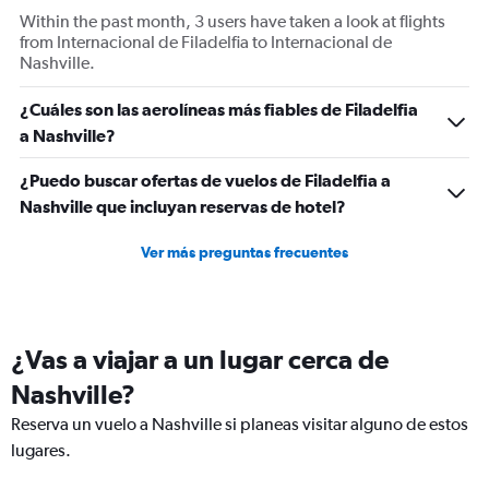
axes
Within the past month, 3 users have taken a look at flights
displaying
from Internacional de Filadelfia to Internacional de
Avg.
Nashville.
Price
and
¿Cuáles son las aerolíneas más fiables de Filadelfia
Number
of
a Nashville?
flights.
¿Puedo buscar ofertas de vuelos de Filadelfia a
Nashville que incluyan reservas de hotel?
Ver más preguntas frecuentes
¿Vas a viajar a un lugar cerca de
Nashville?
Reserva un vuelo a Nashville si planeas visitar alguno de estos
lugares.