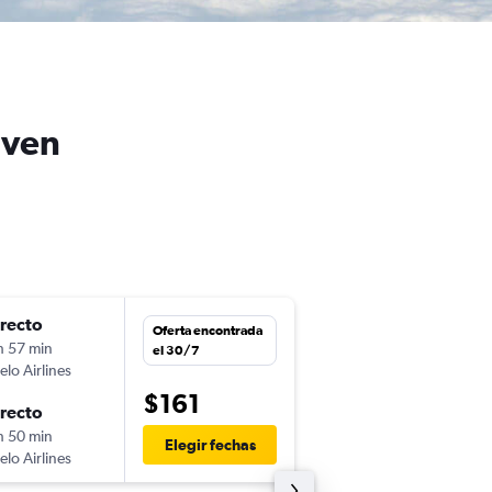
aven
irecto
mié. 16/9
Oferta encontrada
h 57 min
19:00
el 30/7
elo Airlines
SJU
-
HVN
$161
irecto
mié. 23/9
h 50 min
14:10
Elegir fechas
elo Airlines
HVN
-
SJU