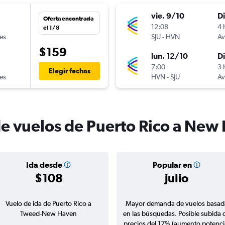
vie. 9/10
D
Oferta encontrada
12:08
4 
el 1/8
nes
SJU
-
HVN
Av
$159
lun. 12/10
D
7:00
3 
Elegir fechas
nes
HVN
-
SJU
Av
de vuelos de Puerto Rico a New
Ida desde
Popular en
$108
julio
Vuelo de ida de Puerto Rico a
Mayor demanda de vuelos basad
Tweed-New Haven
en las búsquedas. Posible subida 
precios del 17% (aumento potenci