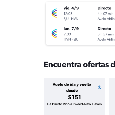
vie. 4/9
Directo
12:08
4 h 07 min
SJU
-
HVN
Avelo Airli
lun. 7/9
Directo
7:00
3 h 57 min
HVN
-
SJU
Avelo Airli
Encuentra ofertas 
Vuelo de ida y vuelta
desde
$151
De Puerto Rico a Tweed-New Haven