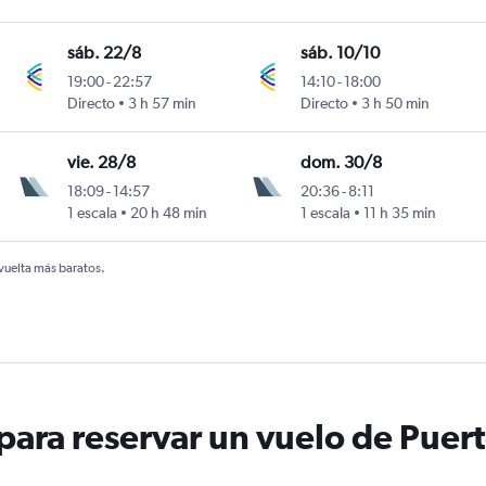
sáb. 22/8
sáb. 10/10
19:00
-
22:57
14:10
-
18:00
Directo
3 h 57 min
Directo
3 h 50 min
vie. 28/8
dom. 30/8
18:09
-
14:57
20:36
-
8:11
1 escala
20 h 48 min
1 escala
11 h 35 min
 vuelta más baratos.
ara reservar un vuelo de Puer