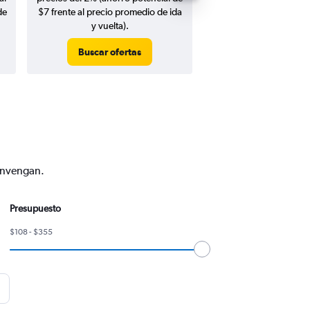
de
$7 frente al precio promedio de ida
y vuelta).
Buscar ofertas
Buscar ofert
convengan.
Presupuesto
$108 - $355