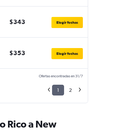
$343
Elegir fechas
$353
Elegir fechas
Ofertas encontradas en 31/7
1
2
to Rico a New