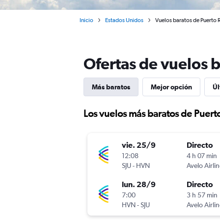
Inicio
Estados Unidos
Vuelos baratos de Puerto
Ofertas de vuelos 
Más baratos
Mejor opción
Úl
Los vuelos más baratos de Puer
vie. 25/9
Directo
12:08
4 h 07 min
SJU
-
HVN
Avelo Airli
lun. 28/9
Directo
7:00
3 h 57 min
HVN
-
SJU
Avelo Airli