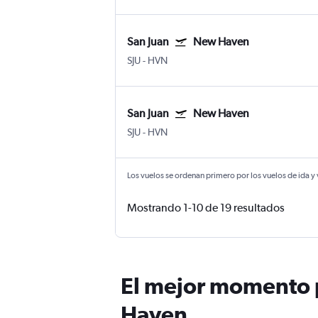
San Juan
New Haven
SJU
-
HVN
San Juan
New Haven
SJU
-
HVN
Los vuelos se ordenan primero por los vuelos de ida y
Mostrando 1-10 de 19 resultados
El mejor momento p
Haven