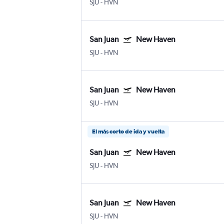
SJU
-
HVN
San Juan
New Haven
SJU
-
HVN
San Juan
New Haven
SJU
-
HVN
El más corto de ida y vuelta
San Juan
New Haven
SJU
-
HVN
San Juan
New Haven
SJU
-
HVN