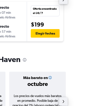
irecto
vie. 25/9
Oferta encontrada
h 07 min
12:08
el 30/7
elo Airlines
SJU
-
HVN
$199
irecto
sáb. 10/10
h 57 min
14:10
Elegir fechas
elo Airlines
HVN
-
SJU
 Haven
Más barato en
Precio prom
octubre
$309
a
Los precios de vuelos más baratos
Promedio de vuelos de 
de
en promedio. Posible baja de
en agosto 20
al
precios del 2% (ahorro potencial de