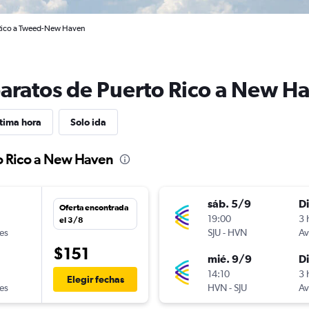
 Rico a Tweed-New Haven
baratos de Puerto Rico a New H
tima hora
Solo ida
to Rico a New Haven
sáb. 5/9
D
Oferta encontrada
19:00
3 
el 3/8
nes
SJU
-
HVN
Av
$151
mié. 9/9
D
14:10
3 
Elegir fechas
nes
HVN
-
SJU
Av