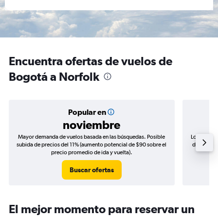
Encuentra ofertas de vuelos de
Bogotá a Norfolk
Popular en
noviembre
Mayor demanda de vuelos basada en las búsquedas. Posible
Los precio
subida de precios del 11% (aumento potencial de $90 sobre el
de precios
precio promedio de ida y vuelta).
Buscar ofertas
El mejor momento para reservar un