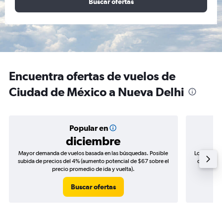
Buscar ofertas
Encuentra ofertas de vuelos de
Ciudad de México a Nueva Delhi
Popular en
diciembre
Mayor demanda de vuelos basada en las búsquedas. Posible
Los precio
subida de precios del 4% (aumento potencial de $67 sobre el
de precios
precio promedio de ida y vuelta).
Buscar ofertas