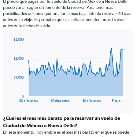
El precio que pagas por tu vuelo de Ciudad de México a Nueva Delhi
puede variar según el momento de la reserva. Para tener más
posibilidades de conseguir una tarifa más baja, intenta reservar 40 días
antes de tu viaje. Es probable que las tarifas aumenten unos 15 días
antes de la fecha de salida.
$3.000
Chart
Chart
graphic.
with
91
$2.000
data
points.
The
$1.000
chart
has
1
0
X
End
90 días antes
60 días antes
30 días antes
El mis…
of
axis
interactive
displaying
chart
categories.
¿Cuál es el mes más barato para reservar un vuelo de
Range:
Ciudad de México a Nueva Delhi?
91
En este momento, noviembre es el mes más barato en el que se puede
categories.