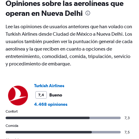
Opiniones sobre las aerolíneas que
categories.
The
operan en Nueva Delhi
chart
has
Lee las opiniones de usuarios anteriores que han volado con
1
Y
Turkish Airlines desde Ciudad de México a Nueva Delhi. Los
axis
usuarios también pueden ver la puntuación general de cada
displaying
aerolínea y la que reciben en cuanto a opciones de
values.
entretenimiento, comodidad, comida, tripulación, servicio
Range:
0
y procedimiento de embarque.
to
2400.
Turkish Airlines
Bueno
7,4
4.468 opiniones
Confort
7,3
Comida
7,5