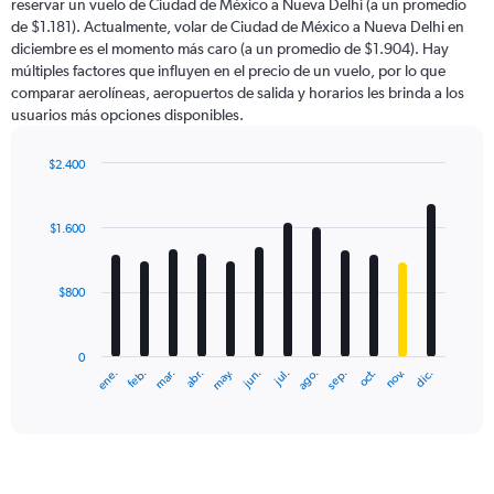
reservar un vuelo de Ciudad de México a Nueva Delhi (a un promedio
The
de $1.181). Actualmente, volar de Ciudad de México a Nueva Delhi en
chart
diciembre es el momento más caro (a un promedio de $1.904). Hay
has
múltiples factores que influyen en el precio de un vuelo, por lo que
1
comparar aerolíneas, aeropuertos de salida y horarios les brinda a los
Y
usuarios más opciones disponibles.
axis
displaying
values.
$2.400
Range:
Bar
Chart
0
graphic.
chart
with
to
$1.600
12
3000.
bars.
$800
The
chart
has
0
1
ene.
feb.
mar.
abr.
may.
jun.
jul.
ago.
sep.
oct.
nov.
dic.
X
End
of
axis
interactive
displaying
chart
categories.
Range:
12