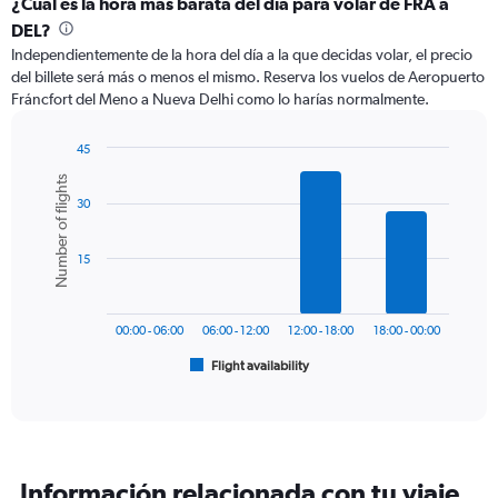
categories.
¿Cuál es la hora más barata del día para volar de FRA a
Range:
DEL?
12
Independientemente de la hora del día a la que decidas volar, el precio
categories.
del billete será más o menos el mismo. Reserva los vuelos de Aeropuerto
The
Fráncfort del Meno a Nueva Delhi como lo harías normalmente.
chart
has
1
45
Y
Bar
Chart
Number of flights
graphic.
chart
axis
30
with
displaying
6
values.
bars.
Range:
15
0
The
to
chart
1200.
has
00:00 - 06:00
06:00 - 12:00
12:00 - 18:00
18:00 - 00:00
1
Flight availability
X
End
of
axis
interactive
displaying
chart
categories.
Range:
6
Información relacionada con tu viaje
categories.