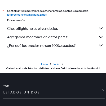
Cheapflights siempre trata de obtener precios exactos, sin embargo,
*
los precios no están garantizados
.
Esta es la razón:
Cheapflights no es el vendedor.
Agregamos montones de datos para ti
¿Por qué los precios no son 100% exactos?
Inicio
India
Vuelos baratos de Fráncfort del Meno a Nueva Delhi Internacional Indira Gandhi
Web
ESTADOS UNIDOS