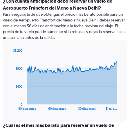
¿Con cuánta anticipación debo reservar un vuelo de
Aeropuerto Fráncfort del Meno a Nueva Delhi?
Para asegurarte de que obtengas el precio más barato posible para un
vuelo de Aeropuerto Fráncfort del Meno a Nueva Delhi, debes reservar
con al menos 56 días de anticipación a la fecha prevista del viaje. El
precio de tu vuelo puede aumentar si lo retrasas y dejas la reserva hasta
una semana antes de la salida.
$1.200
Chart
Chart
graphic.
with
91
$800
data
points.
The
$400
chart
has
1
0
X
End
90 días antes
60 días antes
30 días antes
El mis…
of
axis
interactive
displaying
chart
categories.
¿Cuál es el mes más barato para reservar un vuelo de