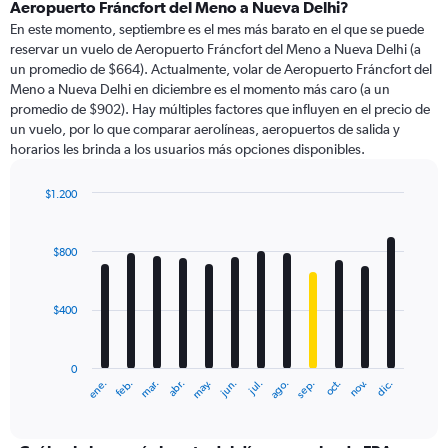
Range:
Aeropuerto Fráncfort del Meno a Nueva Delhi?
91
En este momento, septiembre es el mes más barato en el que se puede
categories.
reservar un vuelo de Aeropuerto Fráncfort del Meno a Nueva Delhi (a
The
un promedio de $664). Actualmente, volar de Aeropuerto Fráncfort del
chart
Meno a Nueva Delhi en diciembre es el momento más caro (a un
has
promedio de $902). Hay múltiples factores que influyen en el precio de
1
un vuelo, por lo que comparar aerolíneas, aeropuertos de salida y
Y
horarios les brinda a los usuarios más opciones disponibles.
axis
displaying
values.
$1.200
Range:
Bar
Chart
0
graphic.
chart
with
to
$800
12
1200.
bars.
$400
The
chart
has
0
1
ene.
feb.
mar.
abr.
may.
jun.
jul.
ago.
sep.
oct.
nov.
dic.
X
End
of
axis
interactive
displaying
chart