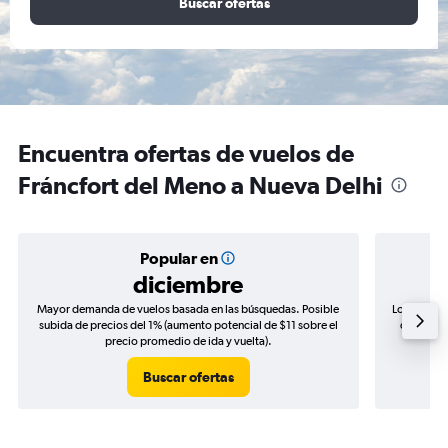
Buscar ofertas
Encuentra ofertas de vuelos de
Fráncfort del Meno a Nueva Delhi
Popular en
diciembre
Mayor demanda de vuelos basada en las búsquedas. Posible
Los precio
subida de precios del 1% (aumento potencial de $11 sobre el
de precio
precio promedio de ida y vuelta).
Buscar ofertas