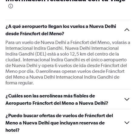
The
chart
has
1
¿A qué aeropuerto llegan los vuelos a Nueva Delhi
Y
desde Fráncfort del Meno?
axis
displaying
Para un vuelo de Nueva Delhi a Fráncfort del Meno, volarás a
Number
Internacional Indira Gandhi. Nueva Delhi Internacional
of
Indira Gandhi (DEL) está a solo 12,5 km del centro de la
flights.
ciudad. Internacional Indira Gandhi es el único aeropuerto
Range:
de Nueva Delhi y opera 6 vuelos de ida desde Fráncfort del
0
Meno por día. 0 aerolíneas operan vuelos desde Fráncfort
to
del Meno a Nueva Delhi Internacional Indira Gandhi de
45.
forma regular.
¿Cuáles son las aerolíneas más fiables de
Aeropuerto Fráncfort del Meno a Nueva Delhi?
¿Puedo buscar ofertas de vuelos de Fráncfort del
Meno a Nueva Delhi que incluyan reservas de
hotel?