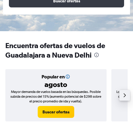
Buscar ofertas
Encuentra ofertas de vuelos de
Guadalajara a Nueva Delhi
Popular en
agosto
Mayor demanda de vuelos basada en las búsquedas. Posible
Los precio
subida de precios del 15% (aumento potencial de $298 sobre
de precios
el precio promedio de ida y vuelta).
Buscar ofertas