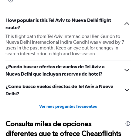
chart
has
1
How popular is this Tel Aviv to Nueva Delhi flight
Y
route?
axis
displaying
This flight path from Tel Aviv Internacional Ben Gurión to
values.
Nueva Delhi Internacional Indira Gandhi was viewed by 7
Range:
users in the past month. Keep an eye out for changes in
0
search interest prior to high and low season.
to
1200.
¿Puedo buscar ofertas de vuelos de Tel Aviv a
Nueva Delhi que incluyan reservas de hotel?
¿Cómo busco vuelos directos de Tel Aviv a Nueva
Delhi?
Ver más preguntas frecuentes
Consulta miles de opciones
diferentes que te ofrece Cheapflights