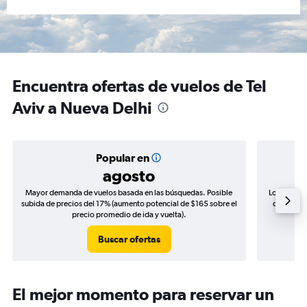
Encuentra ofertas de vuelos de Tel
Aviv a Nueva Delhi
Popular en
agosto
Mayor demanda de vuelos basada en las búsquedas. Posible
Los precio
subida de precios del 17% (aumento potencial de $165 sobre el
de precios
precio promedio de ida y vuelta).
Buscar ofertas
El mejor momento para reservar un