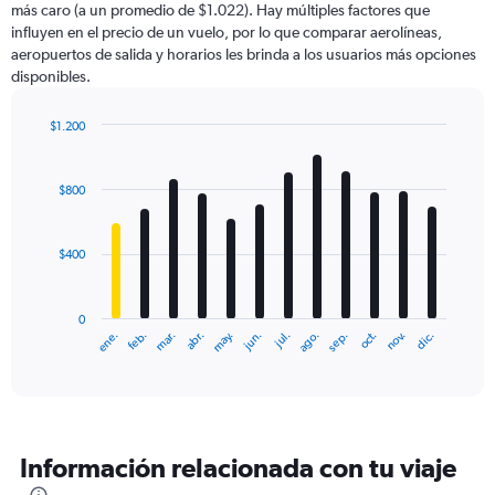
más caro (a un promedio de $1.022). Hay múltiples factores que
has
influyen en el precio de un vuelo, por lo que comparar aerolíneas,
1
aeropuertos de salida y horarios les brinda a los usuarios más opciones
Y
disponibles.
axis
displaying
values.
$1.200
Range:
Bar
Chart
0
graphic.
chart
with
to
$800
12
1500.
bars.
$400
The
chart
has
0
1
ene.
feb.
mar.
abr.
may.
jun.
jul.
ago.
sep.
oct.
nov.
dic.
X
End
of
axis
interactive
displaying
chart
categories.
Range:
12
Información relacionada con tu viaje
categories.
The