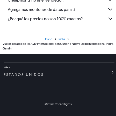
Cheapflights no es el vendedor.
Agregamos montones de datos para ti
¿Por qué los precios no son 100% exactos?
Inicio
India
Vuelos baratos de Tel Aviv Internacional Ben Gurión a Nueva Delhi Internacional Indira
Gandhi
Web
ESTADOS UNIDOS
©
2026
Cheapflights