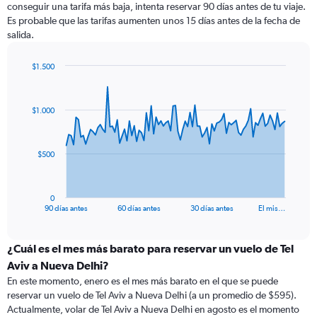
conseguir una tarifa más baja, intenta reservar 90 días antes de tu viaje.
Es probable que las tarifas aumenten unos 15 días antes de la fecha de
salida.
$1.500
Chart
Chart
graphic.
with
91
$1.000
data
points.
The
$500
chart
has
1
0
X
End
90 días antes
60 días antes
30 días antes
El mis…
of
axis
interactive
displaying
chart
categories.
¿Cuál es el mes más barato para reservar un vuelo de Tel
Range:
Aviv a Nueva Delhi?
91
En este momento, enero es el mes más barato en el que se puede
categories.
reservar un vuelo de Tel Aviv a Nueva Delhi (a un promedio de $595).
The
Actualmente, volar de Tel Aviv a Nueva Delhi en agosto es el momento
chart