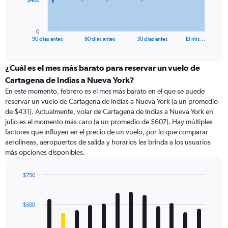
$400
chart
has
1
0
X
End
90 días antes
60 días antes
30 días antes
El mis…
of
axis
interactive
displaying
chart
categories.
¿Cuál es el mes más barato para reservar un vuelo de
Range:
Cartagena de Indias a Nueva York?
91
En este momento, febrero es el mes más barato en el que se puede
categories.
reservar un vuelo de Cartagena de Indias a Nueva York (a un promedio
The
de $431). Actualmente, volar de Cartagena de Indias a Nueva York en
chart
julio es el momento más caro (a un promedio de $607). Hay múltiples
has
factores que influyen en el precio de un vuelo, por lo que comparar
1
aerolíneas, aeropuertos de salida y horarios les brinda a los usuarios
Y
más opciones disponibles.
axis
displaying
values.
$750
Range:
Bar
Chart
0
graphic.
chart
with
to
$500
12
1200.
bars.