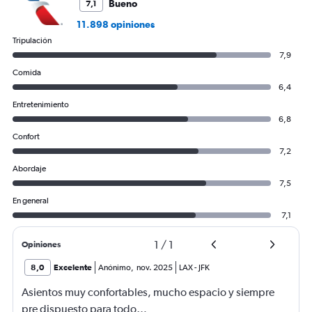
Bueno
7,1
11.898 opiniones
Tripulación
7,9
Comida
6,4
Entretenimiento
6,8
Confort
7,2
Abordaje
7,5
En general
7,1
1
/
1
Opiniones
8,0
Excelente
Anónimo
,
nov. 2025
LAX
-
JFK
Asientos muy confortables, mucho espacio y siempre
pre dispuesto para todo…