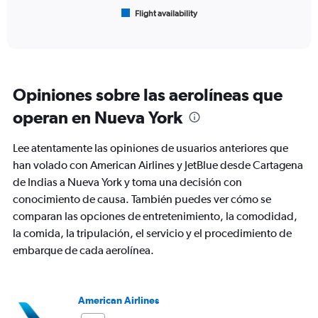
1
Flight availability
X
End
of
axis
interactive
displaying
chart
categories.
Range:
6
Opiniones sobre las aerolíneas que
categories.
The
operan en Nueva York
chart
has
Lee atentamente las opiniones de usuarios anteriores que
1
Y
han volado con American Airlines y JetBlue desde Cartagena
axis
de Indias a Nueva York y toma una decisión con
displaying
conocimiento de causa. También puedes ver cómo se
Number
comparan las opciones de entretenimiento, la comodidad,
of
flights.
la comida, la tripulación, el servicio y el procedimiento de
Range:
embarque de cada aerolínea.
0
to
7.5.
American Airlines