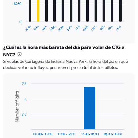
$250
The
chart
has
0
1
ene.
abr.
jul.
oct.
mar.
jun.
sep.
dic.
feb.
may.
ago.
nov.
X
End
of
axis
interactive
displaying
chart
categories.
¿Cuál es la hora más barata del día para volar de CTG a
Range:
NYC?
12
Si vuelas de Cartagena de Indias a Nueva York, la hora del día en que
categories.
decidas volar no influye apenas en el precio total de los billetes.
The
chart
has
7.5
1
Bar
Chart
Number of flights
Y
graphic.
chart
axis
5
with
6
displaying
bars.
values.
2.5
Range:
The
0
chart
to
has
750.
00:00 - 06:00
06:00 - 12:00
12:00 - 18:00
18:00 - 00:00