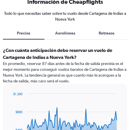
Información de Cheapflights
Todo lo que necesitas saber sobre tu vuelo desde Cartagena de Indias a
Nueva York
Precios
Aerolíneas
Retrasos
¿Con cuánta anticipación debo reservar un vuelo de
Cartagena de Indias a Nueva York?
En promedio, reservar 87 días antes de la fecha de salida prevista es el
mejor momento para conseguir vuelos baratos de Cartagena de Indias a
Nueva York. La tendencia general es que cuanto más te acerques a la
fecha de salida, más caro será el vuelo.
$1.200
Chart
Chart
graphic.
with
91
$800
data
points.
The