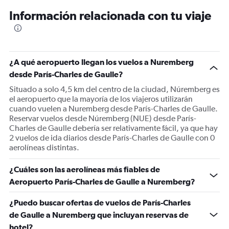
12
Información relacionada con tu viaje
categories.
The
chart
has
1
¿A qué aeropuerto llegan los vuelos a Nuremberg
Y
desde París-Charles de Gaulle?
axis
displaying
Situado a solo 4,5 km del centro de la ciudad, Núremberg es
values.
el aeropuerto que la mayoría de los viajeros utilizarán
Range:
cuando vuelen a Nuremberg desde París-Charles de Gaulle.
0
Reservar vuelos desde Núremberg (NUE) desde París-
to
Charles de Gaulle debería ser relativamente fácil, ya que hay
450.
2 vuelos de ida diarios desde París-Charles de Gaulle con 0
aerolíneas distintas.
¿Cuáles son las aerolíneas más fiables de
Aeropuerto París-Charles de Gaulle a Nuremberg?
¿Puedo buscar ofertas de vuelos de París-Charles
de Gaulle a Nuremberg que incluyan reservas de
hotel?