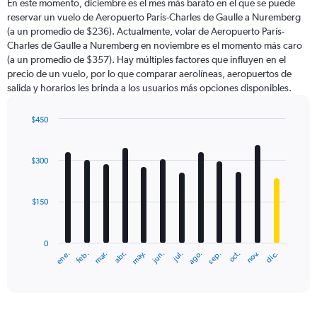
En este momento, diciembre es el mes más barato en el que se puede
reservar un vuelo de Aeropuerto París-Charles de Gaulle a Nuremberg
(a un promedio de $236). Actualmente, volar de Aeropuerto París-
Charles de Gaulle a Nuremberg en noviembre es el momento más caro
(a un promedio de $357). Hay múltiples factores que influyen en el
precio de un vuelo, por lo que comparar aerolíneas, aeropuertos de
salida y horarios les brinda a los usuarios más opciones disponibles.
$450
Bar
Chart
graphic.
chart
with
$300
12
bars.
$150
The
chart
has
0
1
ene.
feb.
mar.
abr.
may.
jun.
jul.
ago.
sep.
oct.
nov.
dic.
X
End
of
axis
interactive
displaying
chart
categories.
Range: