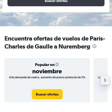
Buscar ofertas
Encuentra ofertas de vuelos de París-
Charles de Gaulle a Nuremberg
Popular en
noviembre
Alta demanda de vuelos, aumento de precio potencial de 5%
Los precio
de precio
Buscar ofertas