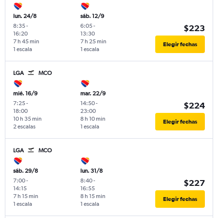
lun. 24/8
sáb. 12/9
8:35
-
6:05
-
$223
16:20
13:30
7 h 45 min
7 h 25 min
Elegir fechas
1 escala
1 escala
LGA
MCO
mié. 16/9
mar. 22/9
7:25
-
14:50
-
$224
18:00
23:00
10 h 35 min
8 h 10 min
Elegir fechas
2 escalas
1 escala
LGA
MCO
sáb. 29/8
lun. 31/8
7:00
-
8:40
-
$227
14:15
16:55
7 h 15 min
8 h 15 min
Elegir fechas
1 escala
1 escala