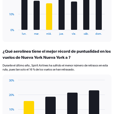
Range:
bars.
0
to
The
10%
36.
chart
has
1
0%
X
End
lun.
mar.
mié.
jue.
vie.
sáb.
dom.
of
axis
interactive
displaying
chart
categories.
¿Qué aerolínea tiene el mejor récord de puntualidad en los
Range:
vuelos de Nueva York Nueva York a ?
7
categories.
Durante el último año, Spirit Airlines ha sufrido el menor número de retrasos en esta
The
ruta, pues tan solo el 16 % de los vuelos se han retrasado.
chart
has
30%
1
Bar
Chart
Y
graphic.
chart
axis
with
20%
displaying
4
values.
bars.
Range:
10%
0
The