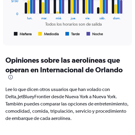
data
$150
series.
0
The
lun.
mar.
mié.
jue.
vie.
sáb.
dom.
chart
Todos los horarios son de salida
has
1
Mañana
Mediodía
Tarde
Noche
End
of
X
interactive
axis
chart
displaying
Todos
Opiniones sobre las aerolíneas que
los
operan en Internacional de Orlando
horarios
son
de
salida.
Lee lo que dicen otros usuarios que han volado con
Range:
Delta,JetBlueyFrontier desde Nueva York a Nueva York.
7
categories.
También puedes comparar las opciones de entretenimiento,
The
comodidad, comida, tripulación, servicio y procedimiento
chart
de embarque de cada aerolínea.
has
1
Y