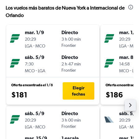
Los vuelos más baratos de Nueva York a Internacional de
Orlando
mar. 1/9
Directo
mar. 1/9
20:29
3 h 00 min
20:29
-
Frontier
-
LGA
MCO
LGA
MC
sáb. 5/9
Directo
mar. 8/
7:30
2 h 47 min
14:58
-
Frontier
-
MCO
LGA
MCO
LG
Oferta encontrada el 1/8
Oferta encontrada 
Elegir
$181
$186
fechas
sáb. 5/9
Directo
sáb. 5/9
20:29
3 h 00 min
20:29
-
Frontier
-
LGA
MCO
LGA
MC
mar. 15/9
1 escala
mar. 15/