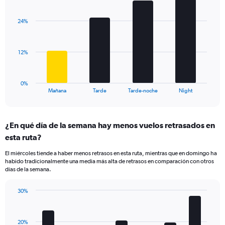
1
Chart
graphic.
chart
Y
with
axis
24%
4
displaying
bars.
values.
Range:
The
12%
10
chart
to
has
40.
1
0%
X
End
Mañana
Tarde
Tarde-noche
Night
of
axis
interactive
displaying
chart
categories.
¿En qué día de la semana hay menos vuelos retrasados en
Range:
esta ruta?
4
categories.
El miércoles tiende a haber menos retrasos en esta ruta, mientras que en domingo ha
The
habido tradicionalmente una media más alta de retrasos en comparación con otros
chart
días de la semana.
has
1
30%
Y
Bar
Chart
axis
graphic.
chart
displaying
with
values.
20%
7