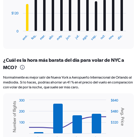
bars.
$120
The
chart
has
0
1
mar.
jun.
sep.
dic.
ene.
abr.
jul.
oct.
feb.
may.
ago.
nov.
X
End
of
axis
interactive
displaying
chart
categories.
¿Cuál es la hora más barata del día para volar de NYC a
Range:
MCO?
12
categories.
Normalmente es mejor salir de Nueva York a Aeropuerto Internacional de Orlando al
The
mediodía. Si lo haces, podrías ahorrar un 41 % en el precio del vuelo en comparación
chart
con volar de por la noche, que suele ser más caro.
has
1
300
$640
Y
Number of flights
Combination
Chart
axis
Avg. Price
graphic.
chart
200
$480
displaying
with
values.
2
100
$320
Range:
data
series.
0