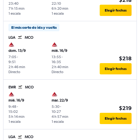
23:40
22:10
7 h 15 min
6 h 20 min
Elegir fechas
1 escala
1 escala
El más corto de ida y vuelta
LGA
MCO
dom. 13/9
mié. 16/9
7:05
-
13:55
-
$218
9:51
16:35
2 h 46 min
2 h 40 min
Elegir fechas
Directo
Directo
EWR
MCO
mié. 16/9
mar. 22/9
9:48
-
5:30
-
$219
15:02
10:27
5 h 14 min
4 h 57 min
Elegir fechas
1 escala
1 escala
LGA
MCO