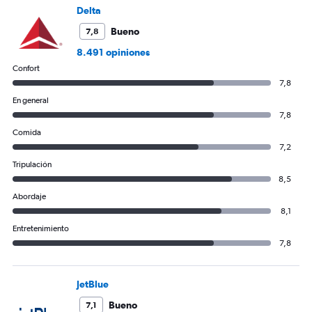
axis
Delta
displaying
values.
Bueno
7,8
Range:
8.491 opiniones
0
Confort
to
7,8
450.
En general
7,8
Comida
7,2
Tripulación
8,5
Abordaje
8,1
Entretenimiento
7,8
JetBlue
Bueno
7,1