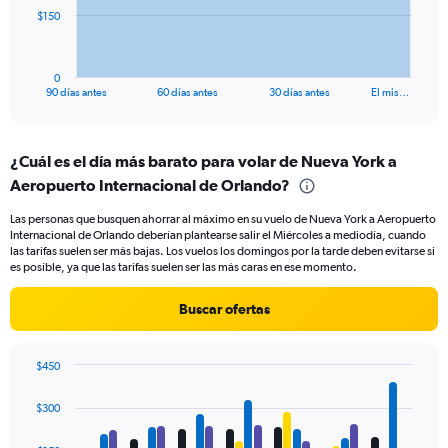
The
$150
chart
has
1
0
X
End
90 días antes
60 días antes
30 días antes
El mis…
of
axis
interactive
displaying
chart
categories.
¿Cuál es el día más barato para volar de Nueva York a
Range:
Aeropuerto Internacional de Orlando?
91
categories.
Las personas que busquen ahorrar al máximo en su vuelo de Nueva York a Aeropuerto
The
Internacional de Orlando deberían plantearse salir el Miércoles a mediodía, cuando
chart
las tarifas suelen ser más bajas. Los vuelos los domingos por la tarde deben evitarse si
has
es posible, ya que las tarifas suelen ser las más caras en ese momento.
1
Y
Buscar ofertas
axis
displaying
values.
$450
Range:
Bar
Chart
0
graphic.
chart
$300
to
with
450.
4