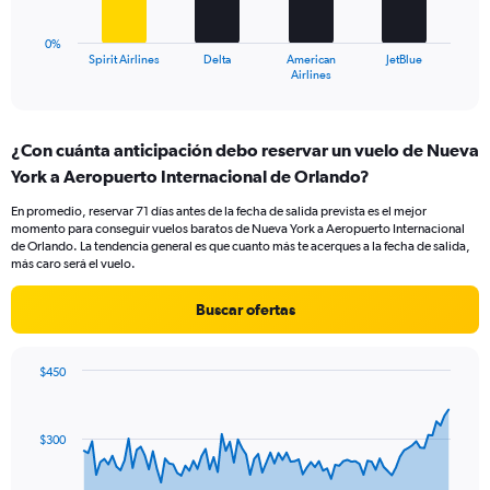
to
chart
30.
has
0%
1
Spirit Airlines
Delta
American
JetBlue
X
End
Airlines
of
axis
interactive
displaying
chart
categories.
¿Con cuánta anticipación debo reservar un vuelo de Nueva
Range:
York a Aeropuerto Internacional de Orlando?
4
categories.
En promedio, reservar 71 días antes de la fecha de salida prevista es el mejor
The
momento para conseguir vuelos baratos de Nueva York a Aeropuerto Internacional
chart
de Orlando. La tendencia general es que cuanto más te acerques a la fecha de salida,
has
más caro será el vuelo.
1
Y
Buscar ofertas
axis
displaying
values.
$450
Range:
Chart
Chart
0
graphic.
with
to
91
$300
data
30.
points.