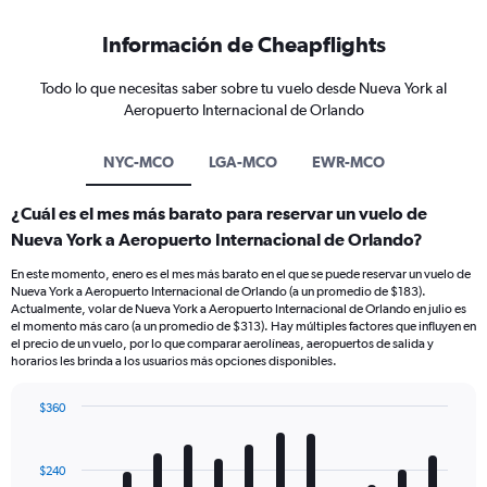
Información de Cheapflights
Todo lo que necesitas saber sobre tu vuelo desde Nueva York al
Aeropuerto Internacional de Orlando
NYC-MCO
LGA-MCO
EWR-MCO
¿Cuál es el mes más barato para reservar un vuelo de
Nueva York a Aeropuerto Internacional de Orlando?
En este momento, enero es el mes más barato en el que se puede reservar un vuelo de
Nueva York a Aeropuerto Internacional de Orlando (a un promedio de $183).
Actualmente, volar de Nueva York a Aeropuerto Internacional de Orlando en julio es
el momento más caro (a un promedio de $313). Hay múltiples factores que influyen en
el precio de un vuelo, por lo que comparar aerolíneas, aeropuertos de salida y
horarios les brinda a los usuarios más opciones disponibles.
$360
Bar
Chart
graphic.
chart
with
$240
12