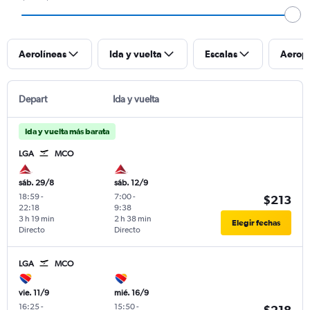
Aerolíneas
Ida y vuelta
Escalas
Aerop
Depart
Ida y vuelta
Ida y vuelta más barata
LGA
MCO
sáb. 29/8
sáb. 12/9
18:59
-
7:00
-
$213
22:18
9:38
3 h 19 min
2 h 38 min
Elegir fechas
Directo
Directo
LGA
MCO
vie. 11/9
mié. 16/9
16:25
-
15:50
-
$218