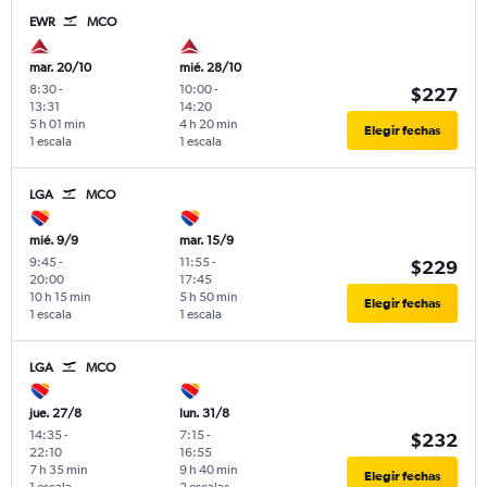
EWR
MCO
mar. 20/10
mié. 28/10
8:30
-
10:00
-
$227
13:31
14:20
5 h 01 min
4 h 20 min
Elegir fechas
1 escala
1 escala
LGA
MCO
mié. 9/9
mar. 15/9
9:45
-
11:55
-
$229
20:00
17:45
10 h 15 min
5 h 50 min
Elegir fechas
1 escala
1 escala
LGA
MCO
jue. 27/8
lun. 31/8
14:35
-
7:15
-
$232
22:10
16:55
7 h 35 min
9 h 40 min
Elegir fechas