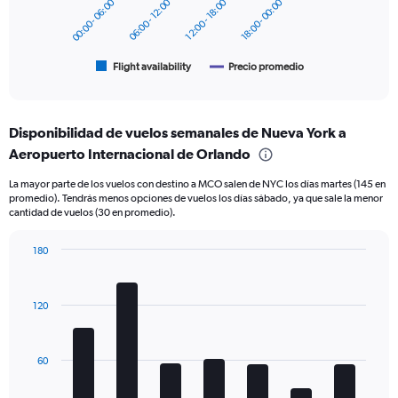
to
00:00 - 06:00
06:00 - 12:00
12:00 - 18:00
18:00 - 00:00
The
360.
chart
has
1
Flight availability
Precio promedio
End
of
X
interactive
axis
chart
displaying
Disponibilidad de vuelos semanales de Nueva York a
categories.
Range:
Aeropuerto Internacional de Orlando
6
La mayor parte de los vuelos con destino a MCO salen de NYC los días martes (145 en
categories.
promedio). Tendrás menos opciones de vuelos los días sábado, ya que sale la menor
The
cantidad de vuelos (30 en promedio).
chart
has
180
2
Bar
Y
Chart
graphic.
chart
axes
with
displaying
120
7
Avg.
bars.
Price
and
The
60
Number
chart
of
has