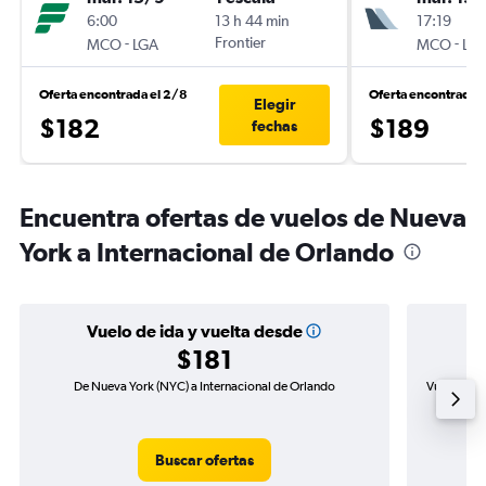
6:00
13 h 44 min
17:19
-
Frontier
-
MCO
LGA
MCO
LG
Oferta encontrada el 2/8
Oferta encontrada 
Elegir
$182
$189
fechas
Encuentra ofertas de vuelos de Nueva
York a Internacional de Orlando
Vuelo de ida y vuelta desde
$181
De Nueva York (NYC) a Internacional de Orlando
Vuelo de i
Buscar ofertas