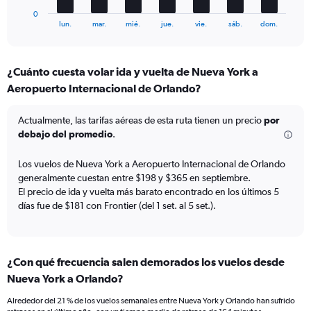
flights.
1
0
X
End
lun.
mar.
mié.
jue.
vie.
sáb.
dom.
of
axis
interactive
displaying
chart
categories.
¿Cuánto cuesta volar ida y vuelta de Nueva York a
Range:
Aeropuerto Internacional de Orlando?
7
categories.
The
Actualmente, las tarifas aéreas de esta ruta tienen un precio
por
chart
debajo del promedio
.
has
1
Los vuelos de Nueva York a Aeropuerto Internacional de Orlando
Y
generalmente cuestan entre $198 y $365 en septiembre.
axis
El precio de ida y vuelta más barato encontrado en los últimos 5
displaying
días fue de $181 con Frontier (del 1 set. al 5 set.).
values.
Range:
0
to
180.
¿Con qué frecuencia salen demorados los vuelos desde
Nueva York a Orlando?
Alrededor del 21 % de los vuelos semanales entre Nueva York y Orlando han sufrido