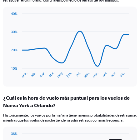
retrasos en el último año, con un tiempo medio de retraso de 164 minutos.
40%
Line
Chart
graphic.
chart
with
30%
14
data
points.
20%
The
chart
has
10%
ene.
abr.
jul.
oct.
mar.
jun.
sep.
dic.
feb.
may.
ago.
nov.
1
End
of
X
interactive
axis
chart
displaying
¿Cuál es la hora de vuelo más puntual para los vuelos de
categories.
Range:
Nueva York a Orlando?
14
Históricamente, los vuelos por la mañana tienen menos probabilidades de retrasarse,
categories.
mientras que los vuelos de noche tienden a sufrir retrasos con más frecuencia.
The
chart
has
36%
Bar